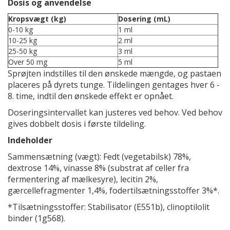
Dosis og anvendelse
Kropsvægt (kg)
Dosering (mL)
0-10 kg
1 ml
10-25 kg
2 ml
25-50 kg
3 ml
Over 50 mg
5 ml
Sprøjten indstilles til den ønskede mængde, og pastaen
placeres på dyrets tunge. Tildelingen gentages hver 6 -
8. time, indtil den ønskede effekt er opnået.
Doseringsintervallet kan justeres ved behov. Ved behov
gives dobbelt dosis i første tildeling.
Indeholder
Sammensætning (vægt): Fedt (vegetabilsk) 78%,
dextrose 14%, vinasse 8% (substrat af celler fra
fermentering af mælkesyre), lecitin 2%,
gærcellefragmenter 1,4%, fodertilsætningsstoffer 3%*.
*Tilsætningsstoffer: Stabilisator (E551b), clinoptilolit
binder (1g568).