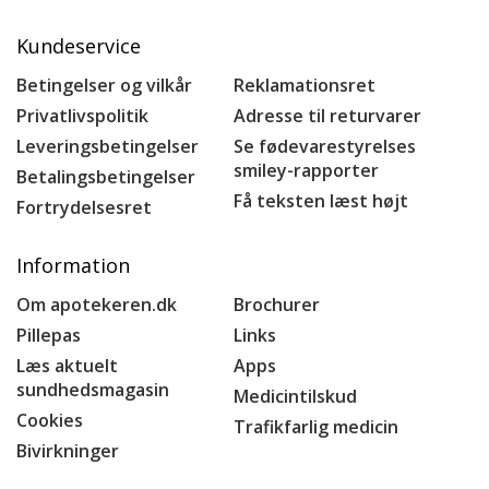
Kundeservice
Betingelser og vilkår
Reklamationsret
Privatlivspolitik
Adresse til returvarer
Leveringsbetingelser
Se fødevarestyrelses
smiley-rapporter
Betalingsbetingelser
Få teksten læst højt
Fortrydelsesret
Information
Om apotekeren.dk
Brochurer
Pillepas
Links
Læs aktuelt
Apps
sundhedsmagasin
Medicintilskud
Cookies
Trafikfarlig medicin
Bivirkninger