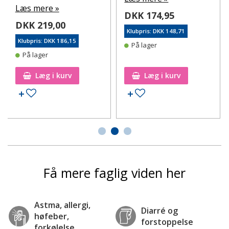
Læs mere »
DKK 174,95
DKK 219,00
Klubpris: DKK 148,71
Klubpris: DKK 186,15
På lager
På lager
Læg i kurv
Læg i kurv
Tilføj til ønskeseddel
Tilføj til ønskeseddel
Få mere faglig viden her
Astma, allergi,
Diarré og
høfeber,
forstoppelse
forkølelse