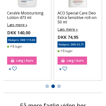
CeraVe Moisturising
ACO Special Care Deo
Lotion 473 ml
Extra Sensitive roll-on
50 ml
Læs mere »
Læs mere »
DKK 140,00
DKK 74,95
Klubpris: DKK 119,00
Klubpris: DKK 63,71
På lager
På lager
Læg i kurv
Læg i kurv
Tilføj til ønskeseddel
Tilføj til ønskeseddel
Få mere faglig viden her