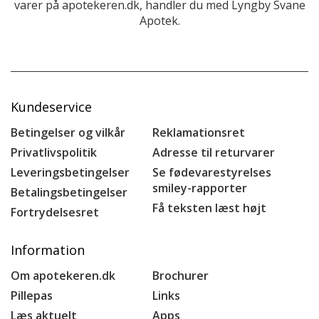
varer på apotekeren.dk, handler du med Lyngby Svane
Apotek.
Kundeservice
Betingelser og vilkår
Reklamationsret
Privatlivspolitik
Adresse til returvarer
Leveringsbetingelser
Se fødevarestyrelses
smiley-rapporter
Betalingsbetingelser
Få teksten læst højt
Fortrydelsesret
Information
Om apotekeren.dk
Brochurer
Pillepas
Links
Læs aktuelt
Apps