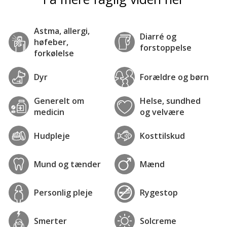
Astma, allergi,
Diarré og
høfeber,
forstoppelse
forkølelse
Dyr
Forældre og børn
Generelt om
Helse, sundhed
medicin
og velvære
Hudpleje
Kosttilskud
Mund og tænder
Mænd
Personlig pleje
Rygestop
Smerter
Solcreme