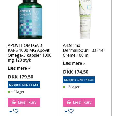
APOVIT OMEGA 3
A-Derma
KAPS 1000 MG Apovit
Dermalibour+ Barrier
Omega-3 kapsler 1000
Creme 100 ml
mg 120 styk
Læs mere »
Læs mere »
DKK 174,50
DKK 179,50
Klubpris: DKK 148,33
Klubpris: DKK 152,58
På lager
På lager
Læg i kurv
Læg i kurv
Tilføj til ønskeseddel
Tilføj til ønskeseddel