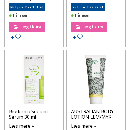
Klubpris: DKK 101,96
Klubpris: DKK 89,21
På lager
På lager
Læg i kurv
Læg i kurv
Tilføj til ønskeseddel
Tilføj til ønskeseddel
Bioderma Sebium
AUSTRALIAN BODY
Serum 30 ml
LOTION LEM/MYR
Læs mere »
Læs mere »