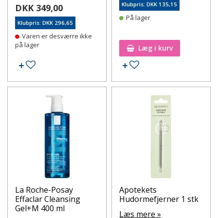
Klubpris: DKK 135,15
DKK 349,00
På lager
Klubpris: DKK 296,65
Varen er desværre ikke
på lager
Læg i kurv
Tilføj til ønskeseddel
Tilføj til ønskeseddel
La Roche-Posay
Apotekets
Effaclar Cleansing
Hudormefjerner 1 stk
Gel+M 400 ml
Læs mere »