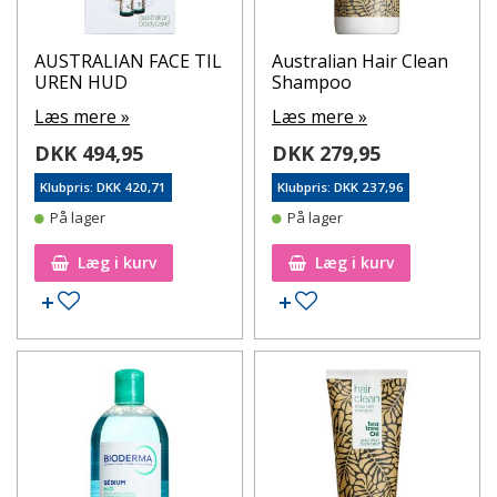
AUSTRALIAN FACE TIL
Australian Hair Clean
UREN HUD
Shampoo
Læs mere »
Læs mere »
DKK 494,95
DKK 279,95
Klubpris: DKK 420,71
Klubpris: DKK 237,96
På lager
På lager
Læg i kurv
Læg i kurv
Tilføj til ønskeseddel
Tilføj til ønskeseddel