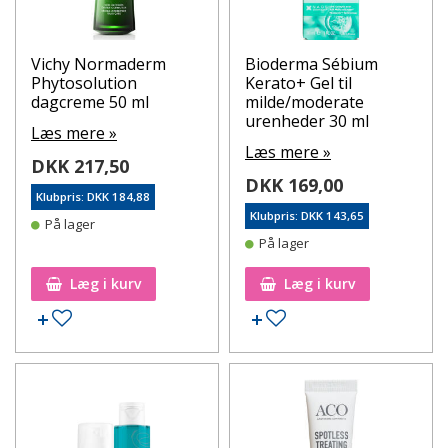
Vichy Normaderm
Bioderma Sébium
Phytosolution
Kerato+ Gel til
dagcreme 50 ml
milde/moderate
urenheder 30 ml
Læs mere »
Læs mere »
DKK 217,50
DKK 169,00
Klubpris: DKK 184,88
Klubpris: DKK 143,65
På lager
På lager
Læg i kurv
Læg i kurv
Tilføj til ønskeseddel
Tilføj til ønskeseddel