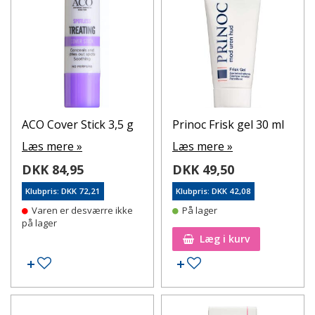
ACO Cover Stick 3,5 g
Prinoc Frisk gel 30 ml
Læs mere »
Læs mere »
DKK 84,95
DKK 49,50
Klubpris: DKK 72,21
Klubpris: DKK 42,08
Varen er desværre ikke
På lager
på lager
Læg i kurv
Tilføj til ønskeseddel
Tilføj til ønskeseddel