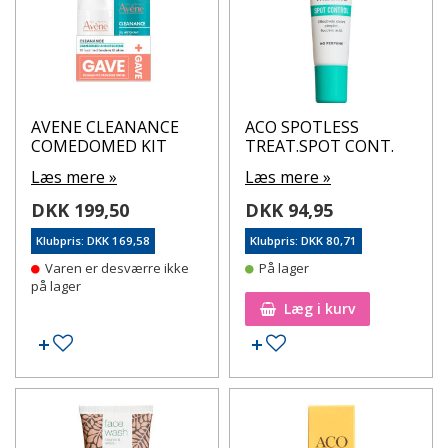
AVENE CLEANANCE
ACO SPOTLESS
COMEDOMED KIT
TREAT.SPOT CONT.
Læs mere »
Læs mere »
DKK 199,50
DKK 94,95
Klubpris: DKK 169,58
Klubpris: DKK 80,71
Varen er desværre ikke
På lager
på lager
Læg i kurv
Tilføj til ønskeseddel
Tilføj til ønskeseddel