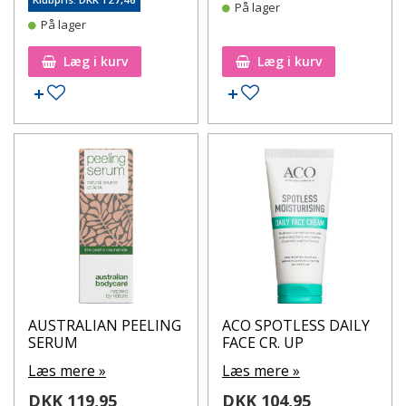
På lager
På lager
Læg i kurv
Læg i kurv
Tilføj til ønskeseddel
Tilføj til ønskeseddel
AUSTRALIAN PEELING
ACO SPOTLESS DAILY
SERUM
FACE CR. UP
Læs mere »
Læs mere »
DKK 119,95
DKK 104,95