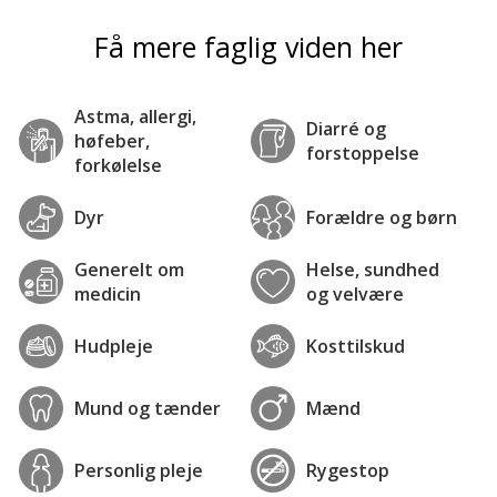
Få mere faglig viden her
Astma, allergi,
Diarré og
høfeber,
forstoppelse
forkølelse
Dyr
Forældre og børn
Generelt om
Helse, sundhed
medicin
og velvære
Hudpleje
Kosttilskud
Mund og tænder
Mænd
Personlig pleje
Rygestop