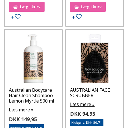
Læg i kurv
Læg i kurv
Tilføj til ønskeseddel
Tilføj til ønskeseddel
Australian Bodycare
AUSTRALIAN FACE
Hair Clean Shampoo
SCRUBBER
Lemon Myrtle 500 ml
Læs mere »
Læs mere »
DKK 94,95
DKK 149,95
Klubpris: DKK 80,71
Klubpris: DKK 127,46