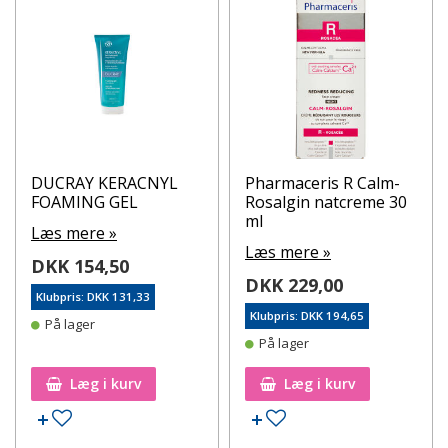
DUCRAY KERACNYL
Pharmaceris R Calm-
FOAMING GEL
Rosalgin natcreme 30
ml
Læs mere »
Læs mere »
DKK 154,50
DKK 229,00
Klubpris: DKK 131,33
Klubpris: DKK 194,65
På lager
På lager
Læg i kurv
Læg i kurv
Tilføj til ønskeseddel
Tilføj til ønskeseddel