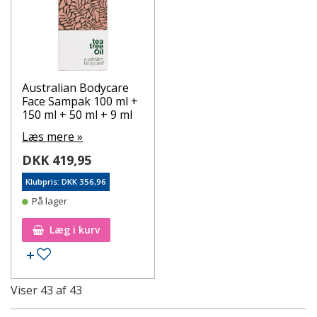
Australian Bodycare
Face Sampak 100 ml +
150 ml + 50 ml + 9 ml
Læs mere »
DKK 419,95
Klubpris: DKK 356,96
På lager
Læg i kurv
Tilføj til ønskeseddel
Viser
43
af
43