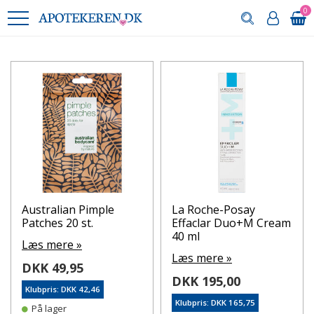
0
Australian Pimple
La Roche-Posay
Patches 20 st.
Effaclar Duo+M Cream
40 ml
Læs mere »
Læs mere »
DKK 49,95
DKK 195,00
Klubpris: DKK 42,46
Klubpris: DKK 165,75
På lager