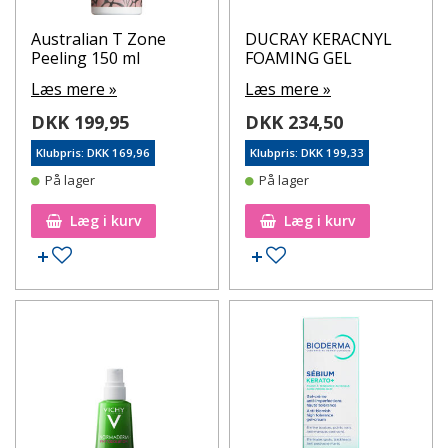
Australian T Zone
DUCRAY KERACNYL
Peeling 150 ml
FOAMING GEL
Læs mere »
Læs mere »
DKK 199,95
DKK 234,50
Klubpris: DKK 169,96
Klubpris: DKK 199,33
På lager
På lager
Læg i kurv
Læg i kurv
Tilføj til ønskeseddel
Tilføj til ønskeseddel