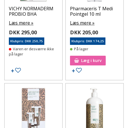
VICHY NORMADERM
Pharmaceris T Medi
PROBIO BHA
Pointgel 10 ml
Læs mere »
Læs mere »
DKK 295,00
DKK 205,00
Klubpris: DKK 250,75
Klubpris: DKK 174,25
Varen er desværre ikke
På lager
på lager
Læg i kurv
Tilføj til ønskeseddel
Tilføj til ønskeseddel