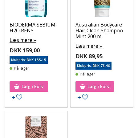
BIODERMA SEBIUM
Australian Bodycare
H2O RENS
Hair Clean Shampoo
Mint 200 ml
Læs mere »
Læs mere »
DKK 159,00
DKK 89,95
Klubpris: DKK 135,15
Klubpris: DKK 76,46
På lager
På lager
Læg i kurv
Læg i kurv
Tilføj til ønskeseddel
Tilføj til ønskeseddel