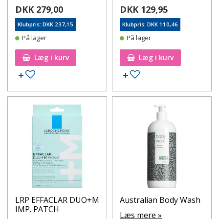
DKK 279,00
DKK 129,95
Klubpris: DKK 237,15
Klubpris: DKK 110,46
På lager
På lager
Læg i kurv
Læg i kurv
Tilføj til ønskeseddel
Tilføj til ønskeseddel
LRP EFFACLAR DUO+M
Australian Body Wash
IMP. PATCH
Læs mere »