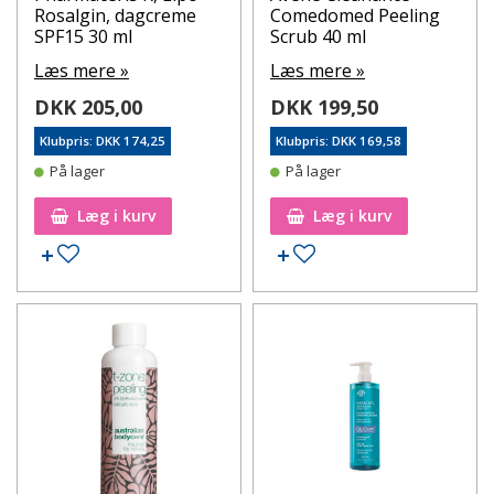
Rosalgin, dagcreme
Comedomed Peeling
SPF15 30 ml
Scrub 40 ml
Læs mere »
Læs mere »
DKK 205,00
DKK 199,50
Klubpris: DKK 174,25
Klubpris: DKK 169,58
På lager
På lager
Læg i kurv
Læg i kurv
Tilføj til ønskeseddel
Tilføj til ønskeseddel