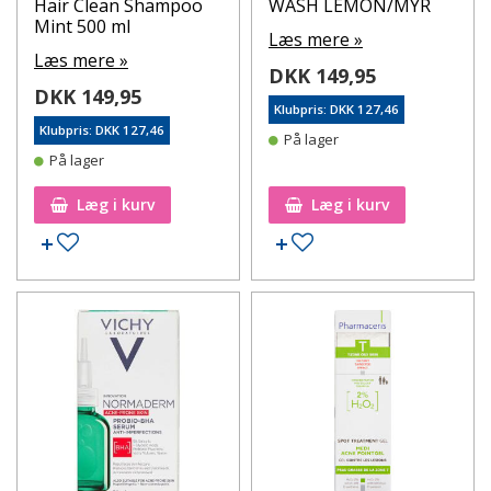
Hair Clean Shampoo
WASH LEMON/MYR
Mint 500 ml
Læs mere »
Læs mere »
DKK 149,95
DKK 149,95
Klubpris: DKK 127,46
Klubpris: DKK 127,46
På lager
På lager
Læg i kurv
Læg i kurv
Tilføj til ønskeseddel
Tilføj til ønskeseddel