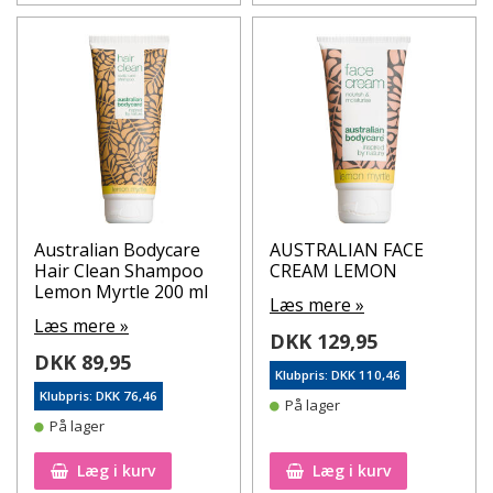
Australian Bodycare
AUSTRALIAN FACE
Hair Clean Shampoo
CREAM LEMON
Lemon Myrtle 200 ml
Læs mere »
Læs mere »
DKK 129,95
DKK 89,95
Klubpris: DKK 110,46
Klubpris: DKK 76,46
På lager
På lager
Læg i kurv
Læg i kurv