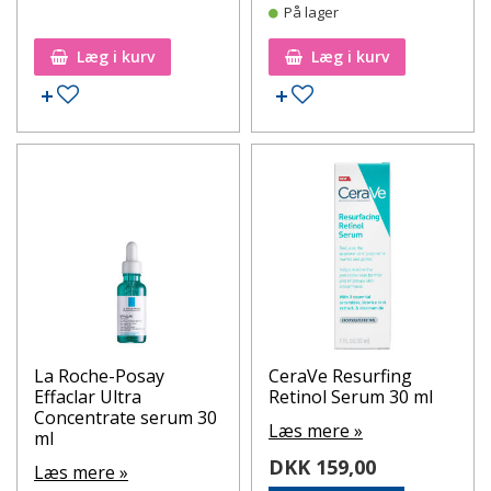
På lager
Læg i kurv
Læg i kurv
Tilføj til ønskeseddel
Tilføj til ønskeseddel
La Roche-Posay
CeraVe Resurfing
Effaclar Ultra
Retinol Serum 30 ml
Concentrate serum 30
Læs mere »
ml
DKK 159,00
Læs mere »