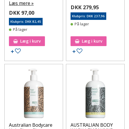
Læs mere »
DKK 279,95
DKK 97,00
Klubpris: DKK 237,96
Klubpris: DKK 82,45
På lager
På lager
Læg i kurv
Læg i kurv
Tilføj til ønskeseddel
Tilføj til ønskeseddel
Australian Bodycare
AUSTRALIAN BODY