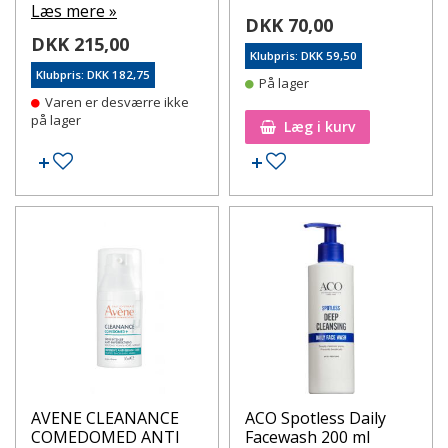
Læs mere »
DKK 70,00
DKK 215,00
Klubpris: DKK 59,50
Klubpris: DKK 182,75
På lager
Varen er desværre ikke
på lager
Læg i kurv
Tilføj til ønskeseddel
Tilføj til ønskeseddel
AVENE CLEANANCE
ACO Spotless Daily
COMEDOMED ANTI
Facewash 200 ml