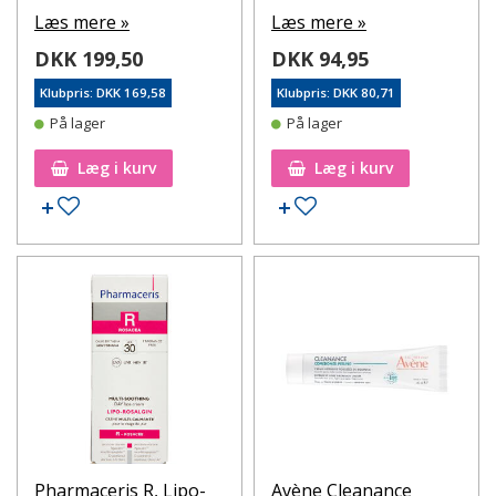
Læs mere »
Læs mere »
DKK 199,50
DKK 94,95
Klubpris: DKK 169,58
Klubpris: DKK 80,71
På lager
På lager
Læg i kurv
Læg i kurv
Tilføj til ønskeseddel
Tilføj til ønskeseddel
Pharmaceris R, Lipo-
Avène Cleanance