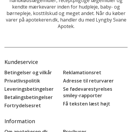
håndkøbslægemidler, receptpligtige lægemidler og
kendte mærkevarer inden for hudpleje, baby- og
børnepleje, kosttilskud og meget andet. Når du køber
varer på apotekeren.dk, handler du med Lyngby Svane
Apotek.
Kundeservice
Betingelser og vilkår
Reklamationsret
Privatlivspolitik
Adresse til returvarer
Leveringsbetingelser
Se fødevarestyrelses
smiley-rapporter
Betalingsbetingelser
Få teksten læst højt
Fortrydelsesret
Information
Om apotekeren.dk
Brochurer