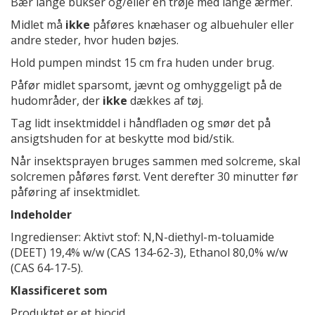
Bær lange bukser og/eller en trøje med lange ærmer.
Midlet må
ikke
påføres knæhaser og albuehuler eller
andre steder, hvor huden bøjes.
Hold pumpen mindst 15 cm fra huden under brug.
Påfør midlet sparsomt, jævnt og omhyggeligt på de
hudområder, der
ikke
dækkes af tøj.
Tag lidt insektmiddel i håndfladen og smør det på
ansigtshuden for at beskytte mod bid/stik.
Når insektsprayen bruges sammen med solcreme, skal
solcremen påføres først. Vent derefter 30 minutter før
påføring af insektmidlet.
Indeholder
Ingredienser: Aktivt stof: N,N-diethyl-m-toluamide
(DEET) 19,4% w/w (CAS 134-62-3), Ethanol 80,0% w/w
(CAS 64-17-5).
Klassificeret som
Produktet er et biocid.