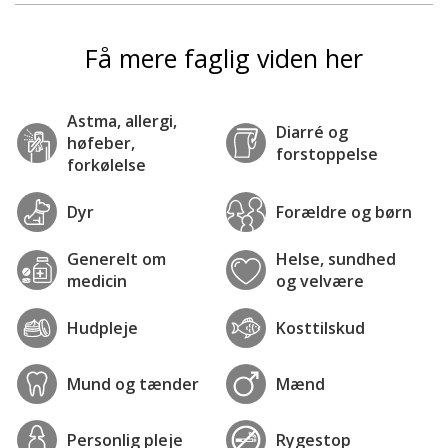
Få mere faglig viden her
Astma, allergi,
Diarré og
høfeber,
forstoppelse
forkølelse
Dyr
Forældre og børn
Generelt om
Helse, sundhed
medicin
og velvære
Hudpleje
Kosttilskud
Mund og tænder
Mænd
Personlig pleje
Rygestop