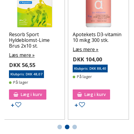
Resorb Sport
Apotekets D3-vitamin
Hyldeblomst-Lime
10 mikg 300 stk.
Brus 2x10 st.
Læs mere »
Læs mere »
DKK 104,00
DKK 56,55
Klubpris: DKK 88,40
Klubpris: DKK 48,07
På lager
På lager
Læg i kurv
Læg i kurv
Tilføj til ønskeseddel
Tilføj til ønskeseddel