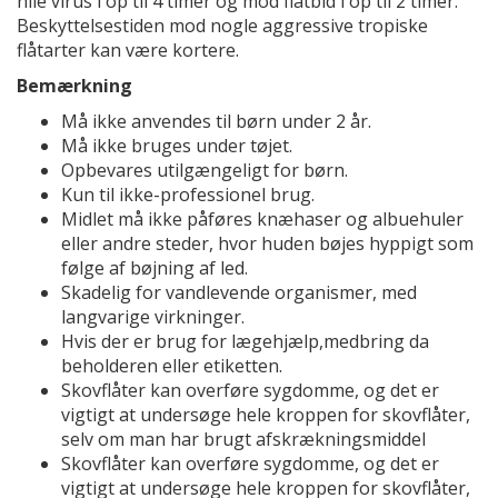
nile virus i op til 4 timer og mod flåtbid i op til 2 timer.
Beskyttelsestiden mod nogle aggressive tropiske
flåtarter kan være kortere.
Bemærkning
Må ikke anvendes til børn under 2 år.
Må ikke bruges under tøjet.
Opbevares utilgængeligt for børn.
Kun til ikke-professionel brug.
Midlet må ikke påføres knæhaser og albuehuler
eller andre steder, hvor huden bøjes hyppigt som
følge af bøjning af led.
Skadelig for vandlevende organismer, med
langvarige virkninger.
Hvis der er brug for lægehjælp,medbring da
beholderen eller etiketten.
Skovflåter kan overføre sygdomme, og det er
vigtigt at undersøge hele kroppen for skovflåter,
selv om man har brugt afskrækningsmiddel
Skovflåter kan overføre sygdomme, og det er
vigtigt at undersøge hele kroppen for skovflåter,