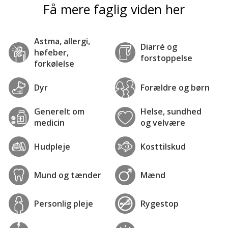
Få mere faglig viden her
Astma, allergi,
Diarré og
høfeber,
forstoppelse
forkølelse
Dyr
Forældre og børn
Generelt om
Helse, sundhed
medicin
og velvære
Hudpleje
Kosttilskud
Mund og tænder
Mænd
Personlig pleje
Rygestop