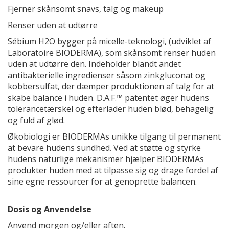
Fjerner skånsomt snavs, talg og makeup
Renser uden at udtørre
Sébium H2O bygger på micelle-teknologi, (udviklet af
Laboratoire BIODERMA), som skånsomt renser huden
uden at udtørre den. Indeholder blandt andet
antibakterielle ingredienser såsom zinkgluconat og
kobbersulfat, der dæmper produktionen af talg for at
skabe balance i huden. D.A.F.™ patentet øger hudens
tolerancetærskel og efterlader huden blød, behagelig
og fuld af glød.
Økobiologi er BIODERMAs unikke tilgang til permanent
at bevare hudens sundhed. Ved at støtte og styrke
hudens naturlige mekanismer hjælper BIODERMAs
produkter huden med at tilpasse sig og drage fordel af
sine egne ressourcer for at genoprette balancen.
Dosis og Anvendelse
Anvend morgen og/eller aften.