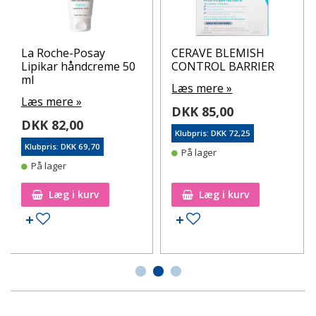
La Roche-Posay
CERAVE BLEMISH
Lipikar håndcreme 50
CONTROL BARRIER
ml
Læs mere »
Læs mere »
DKK 85,00
DKK 82,00
Klubpris: DKK 72,25
Klubpris: DKK 69,70
På lager
På lager
Læg i kurv
Læg i kurv
Tilføj til ønskeseddel
Tilføj til ønskeseddel