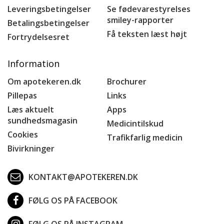
Leveringsbetingelser
Se fødevarestyrelses
smiley-rapporter
Betalingsbetingelser
Få teksten læst højt
Fortrydelsesret
Information
Om apotekeren.dk
Brochurer
Pillepas
Links
Læs aktuelt
Apps
sundhedsmagasin
Medicintilskud
Cookies
Trafikfarlig medicin
Bivirkninger
KONTAKT@APOTEKEREN.DK
FØLG OS PÅ FACEBOOK
FØLG OS PÅ INSTAGRAM