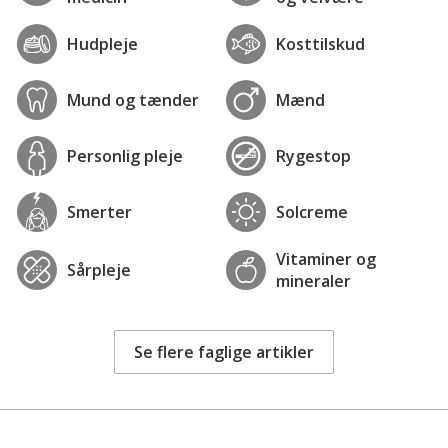
Hudpleje
Kosttilskud
Mund og tænder
Mænd
Personlig pleje
Rygestop
Smerter
Solcreme
Vitaminer og
Sårpleje
mineraler
Se flere faglige artikler