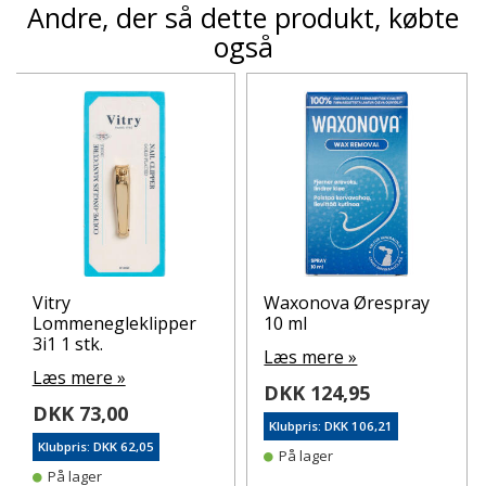
Andre, der så dette produkt, købte
også
Vitry
Waxonova Ørespray
Lommenegleklipper
10 ml
3i1 1 stk.
Læs mere »
Læs mere »
DKK 124,95
DKK 73,00
Klubpris: DKK 106,21
Klubpris: DKK 62,05
På lager
På lager