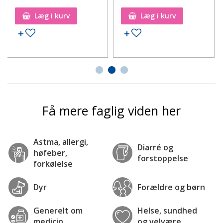
Læg i kurv
Læg i kurv
Tilføj til ønskeseddel
Tilføj til ønskeseddel
Få mere faglig viden her
Astma, allergi,
Diarré og
høfeber,
forstoppelse
forkølelse
Dyr
Forældre og børn
Generelt om
Helse, sundhed
medicin
og velvære