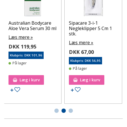
Australian Bodycare
Sipacare 3-i-1
Aloe Vera Serum 30 ml
Negleklipper 5 Cm 1
stk.
Læs mere »
Læs mere »
DKK 119,95
DKK 67,00
Klubpris: DKK 101,96
Klubpris: DKK 56,95
På lager
På lager
Læg i kurv
Læg i kurv
Tilføj til ønskeseddel
Tilføj til ønskeseddel