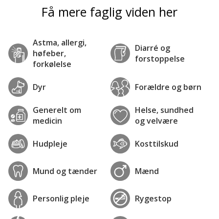
Få mere faglig viden her
Astma, allergi,
Diarré og
høfeber,
forstoppelse
forkølelse
Dyr
Forældre og børn
Generelt om
Helse, sundhed
medicin
og velvære
Hudpleje
Kosttilskud
Mund og tænder
Mænd
Personlig pleje
Rygestop