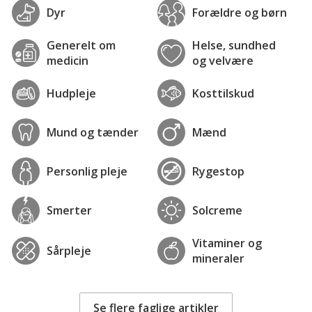
Dyr
Forældre og børn
Generelt om
Helse, sundhed
medicin
og velvære
Hudpleje
Kosttilskud
Mund og tænder
Mænd
Personlig pleje
Rygestop
Smerter
Solcreme
Vitaminer og
Sårpleje
mineraler
Se flere faglige artikler