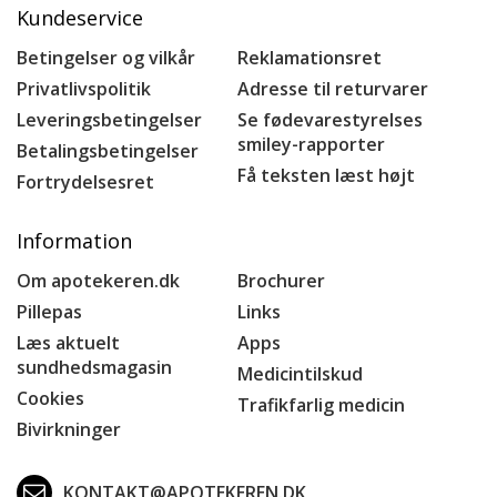
Kundeservice
Betingelser og vilkår
Reklamationsret
Privatlivspolitik
Adresse til returvarer
Leveringsbetingelser
Se fødevarestyrelses
smiley-rapporter
Betalingsbetingelser
Få teksten læst højt
Fortrydelsesret
Information
Om apotekeren.dk
Brochurer
Pillepas
Links
Læs aktuelt
Apps
sundhedsmagasin
Medicintilskud
Cookies
Trafikfarlig medicin
Bivirkninger
KONTAKT@APOTEKEREN.DK