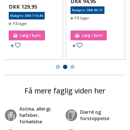
DKK 94,95
DKK 129,95
Klubpris: DKK 80,71
Klubpris: DKK 110,46
På lager
På lager
Læg i kurv
Læg i kurv
Tilføj til ønskeseddel
Tilføj til ønskeseddel
Få mere faglig viden her
Astma, allergi,
Diarré og
høfeber,
forstoppelse
forkølelse