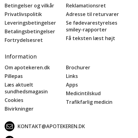
Betingelser og vilkår
Reklamationsret
Privatlivspolitik
Adresse til returvarer
Leveringsbetingelser
Se fødevarestyrelses
smiley-rapporter
Betalingsbetingelser
Få teksten læst højt
Fortrydelsesret
Information
Om apotekeren.dk
Brochurer
Pillepas
Links
Læs aktuelt
Apps
sundhedsmagasin
Medicintilskud
Cookies
Trafikfarlig medicin
Bivirkninger
KONTAKT@APOTEKEREN.DK