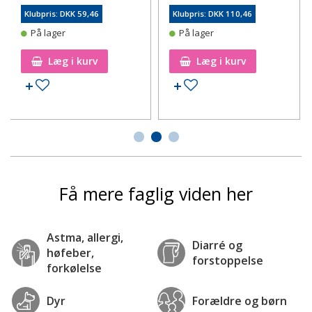
Klubpris: DKK 59,46
Klubpris: DKK 110,46
På lager
På lager
Læg i kurv
Læg i kurv
Tilføj til ønskeseddel
Tilføj til ønskeseddel
Få mere faglig viden her
Astma, allergi,
Diarré og
høfeber,
forstoppelse
forkølelse
Dyr
Forældre og børn