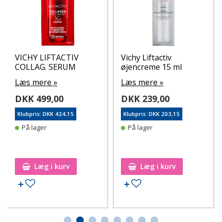
VICHY LIFTACTIV
Vichy Liftactiv
COLLAG. SERUM
øjencreme 15 ml
Læs mere »
Læs mere »
DKK 499,00
DKK 239,00
Klubpris: DKK 424,15
Klubpris: DKK 203,15
På lager
På lager
Læg i kurv
Læg i kurv
Tilføj til ønskeseddel
Tilføj til ønskeseddel