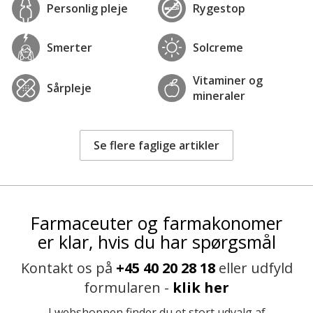
Personlig pleje
Rygestop
Smerter
Solcreme
Vitaminer og
Sårpleje
mineraler
Se flere faglige artikler
Farmaceuter og farmakonomer
er klar, hvis du har spørgsmål
Kontakt os på
+45 40 20 28 18
eller udfyld
formularen -
klik her
I webshoppen finder du et stort udvalg af