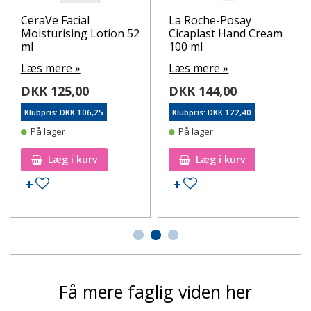
CeraVe Facial
La Roche-Posay
Moisturising Lotion 52
Cicaplast Hand Cream
ml
100 ml
Læs mere »
Læs mere »
DKK 125,00
DKK 144,00
Klubpris: DKK 106,25
Klubpris: DKK 122,40
På lager
På lager
Læg i kurv
Læg i kurv
Tilføj til ønskeseddel
Tilføj til ønskeseddel
Få mere faglig viden her