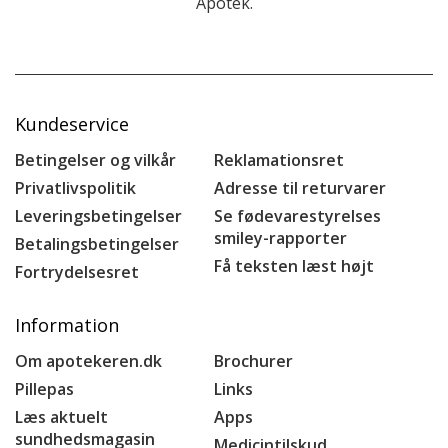
Apotek.
Kundeservice
Betingelser og vilkår
Reklamationsret
Privatlivspolitik
Adresse til returvarer
Leveringsbetingelser
Se fødevarestyrelses
smiley-rapporter
Betalingsbetingelser
Få teksten læst højt
Fortrydelsesret
Information
Om apotekeren.dk
Brochurer
Pillepas
Links
Læs aktuelt
Apps
sundhedsmagasin
Medicintilskud