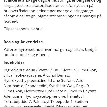
avanceret anti-age dagcreme, som giver omgående og
langsigtede resultater. Booster cellefornyelsen på
hudoverfladen og bekæmper mange aldringstegn
såsom alderstegn, pigmentforandringer og mangel på
fasthed.
Tilpasset sensitiv hud.
Dosis og Anvendelse
Påføres nyrenset hud hver morgen og aften. Undgå
området omkring øjnene.
Indeholder
Ingredients: Aqua / Water / Eau, Glycerin, Dimetikon,
Silica, Isohexadecane, Alcohol Denat.,
Hydroxyethylpiperazine Ethane Sulfonic Acid,
Niacinamid, Propanediol, Synthetic Wax, Peg-10
Dimetikon, Hydrolyzed Rice Protein, Sodium Phytate,
Adenosine, Hydroxyacetophenone, Palmitoyl
Tetrapeptide-7, Palmitoyl Tripeptide-1, Sodium
Hydroxide, Ascorbylglukosid, Disteardimonium