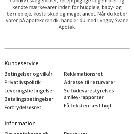
håndkøbslægemidler, receptpligtige lægemidler og
kendte mærkevarer inden for hudpleje, baby- og
børnepleje, kosttilskud og meget andet. Når du køber
varer på apotekeren.dk, handler du med Lyngby Svane
Apotek.
Kundeservice
Betingelser og vilkår
Reklamationsret
Privatlivspolitik
Adresse til returvarer
Leveringsbetingelser
Se fødevarestyrelses
smiley-rapporter
Betalingsbetingelser
Få teksten læst højt
Fortrydelsesret
Information
Om apotekeren.dk
Brochurer