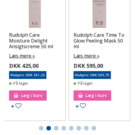
Rudolph Care
Rudolph Care Time To
Moisture Delight
Glow Peeling Mask 50
Ansigtscreme 50 ml
ml
Læs mere »
Læs mere »
DKK 425,00
DKK 595,00
Klubpris: DKK 361,25
Klubpris: DKK 505,75
På lager
På lager
Læg i kurv
Læg i kurv
Tilføj til ønskeseddel
Tilføj til ønskeseddel