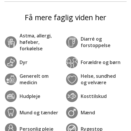
Få mere faglig viden her
Astma, allergi,
Diarré og
høfeber,
forstoppelse
forkølelse
Dyr
Forældre og børn
Generelt om
Helse, sundhed
medicin
og velvære
Hudpleje
Kosttilskud
Mund og tænder
Mænd
Personlig pleje
Rygestop