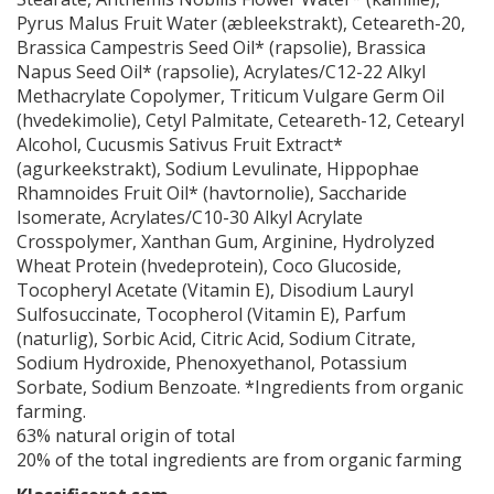
Pyrus Malus Fruit Water (æbleekstrakt), Ceteareth-20,
Brassica Campestris Seed Oil* (rapsolie), Brassica
Napus Seed Oil* (rapsolie), Acrylates/C12-22 Alkyl
Methacrylate Copolymer, Triticum Vulgare Germ Oil
(hvedekimolie), Cetyl Palmitate, Ceteareth-12, Cetearyl
Alcohol, Cucusmis Sativus Fruit Extract*
(agurkeekstrakt), Sodium Levulinate, Hippophae
Rhamnoides Fruit Oil* (havtornolie), Saccharide
Isomerate, Acrylates/C10-30 Alkyl Acrylate
Crosspolymer, Xanthan Gum, Arginine, Hydrolyzed
Wheat Protein (hvedeprotein), Coco Glucoside,
Tocopheryl Acetate (Vitamin E), Disodium Lauryl
Sulfosuccinate, Tocopherol (Vitamin E), Parfum
(naturlig), Sorbic Acid, Citric Acid, Sodium Citrate,
Sodium Hydroxide, Phenoxyethanol, Potassium
Sorbate, Sodium Benzoate. *Ingredients from organic
farming.
63% natural origin of total
20% of the total ingredients are from organic farming