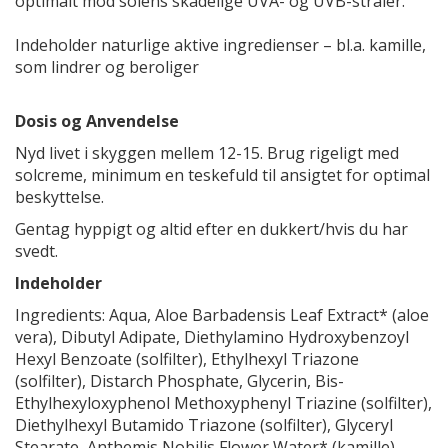
optimalt mod solens skadelige UVA- og UVB-stråler.
Indeholder naturlige aktive ingredienser – bl.a. kamille,
som lindrer og beroliger
Dosis og Anvendelse
Nyd livet i skyggen mellem 12-15. Brug rigeligt med
solcreme, minimum en teskefuld til ansigtet for optimal
beskyttelse.
Gentag hyppigt og altid efter en dukkert/hvis du har
svedt.
Indeholder
Ingredients: Aqua, Aloe Barbadensis Leaf Extract* (aloe
vera), Dibutyl Adipate, Diethylamino Hydroxybenzoyl
Hexyl Benzoate (solfilter), Ethylhexyl Triazone
(solfilter), Distarch Phosphate, Glycerin, Bis-
Ethylhexyloxyphenol Methoxyphenyl Triazine (solfilter),
Diethylhexyl Butamido Triazone (solfilter), Glyceryl
Stearate, Anthemis Nobilis Flower Water* (kamille),