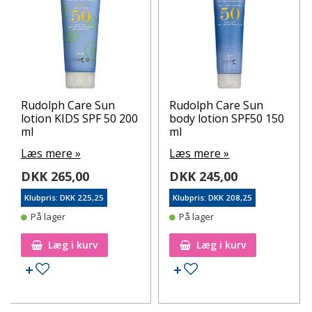
Rudolph Care Sun
Rudolph Care Sun
lotion KIDS SPF 50 200
body lotion SPF50 150
ml
ml
Læs mere »
Læs mere »
DKK 265,00
DKK 245,00
Klubpris: DKK 225,25
Klubpris: DKK 208,25
På lager
På lager
Læg i kurv
Læg i kurv
Tilføj til ønskeseddel
Tilføj til ønskeseddel