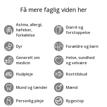
Få mere faglig viden her
Astma, allergi,
Diarré og
høfeber,
forstoppelse
forkølelse
Dyr
Forældre og børn
Generelt om
Helse, sundhed
medicin
og velvære
Hudpleje
Kosttilskud
Mund og tænder
Mænd
Personlig pleje
Rygestop