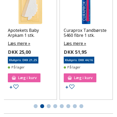
Apotekets Baby
Curaprox Tandbørste
Arpkam 1 stk.
5460 fibre 1 stk.
Læs mere »
Læs mere »
DKK 25,00
DKK 51,95
Klubpris: DKK 21,25
Klubpris: DKK 44,16
På lager
På lager
Læg i kurv
Læg i kurv
Tilføj til ønskeseddel
Tilføj til ønskeseddel