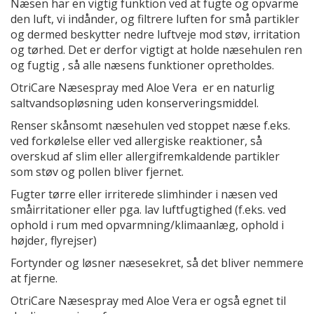
Næsen har en vigtig funktion ved at fugte og opvarme
den luft, vi indånder, og filtrere luften for små partikler
og dermed beskytter nedre luftveje mod støv, irritation
og tørhed. Det er derfor vigtigt at holde næsehulen ren
og fugtig , så alle næsens funktioner opretholdes.
OtriCare Næsespray med Aloe Vera er en naturlig
saltvandsopløsning uden konserveringsmiddel.
Renser skånsomt næsehulen ved stoppet næse f.eks.
ved forkølelse eller ved allergiske reaktioner, så
overskud af slim eller allergifremkaldende partikler
som støv og pollen bliver fjernet.
Fugter tørre eller irriterede slimhinder i næsen ved
småirritationer eller pga. lav luftfugtighed (f.eks. ved
ophold i rum med opvarmning/klimaanlæg, ophold i
højder, flyrejser)
Fortynder og løsner næsesekret, så det bliver nemmere
at fjerne.
OtriCare Næsespray med Aloe Vera er også egnet til