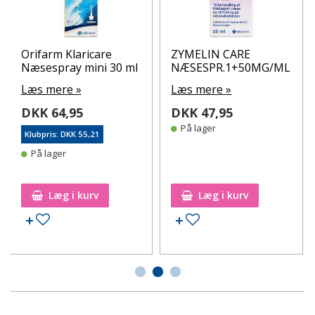
Orifarm Klaricare
ZYMELIN CARE
Næsespray mini 30 ml
NÆSESPR.1+50MG/ML
Læs mere »
Læs mere »
DKK 64,95
DKK 47,95
På lager
Klubpris: DKK 55,21
På lager
Læg i kurv
Læg i kurv
Tilføj til ønskeseddel
Tilføj til ønskeseddel