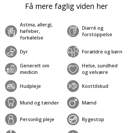
Få mere faglig viden her
Astma, allergi,
Diarré og
høfeber,
forstoppelse
forkølelse
Dyr
Forældre og børn
Generelt om
Helse, sundhed
medicin
og velvære
Hudpleje
Kosttilskud
Mund og tænder
Mænd
Personlig pleje
Rygestop