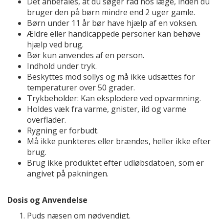
Det anbefales, at du søger råd hos læge, inden du
bruger den på børn mindre end 2 uger gamle.
Børn under 11 år bør have hjælp af en voksen.
Ældre eller handicappede personer kan behøve
hjælp ved brug.
Bør kun anvendes af en person.
Indhold under tryk.
Beskyttes mod sollys og må ikke udsættes for
temperaturer over 50 grader.
Trykbeholder: Kan eksplodere ved opvarmning.
Holdes væk fra varme, gnister, ild og varme
overflader.
Rygning er forbudt.
Må ikke punkteres eller brændes, heller ikke efter
brug.
Brug ikke produktet efter udløbsdatoen, som er
angivet på pakningen.
Dosis og Anvendelse
Puds næsen om nødvendigt.