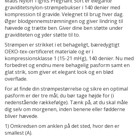
Mabs Nylon Tights Pregnant Sort er elegante
graviditetsnylon-strømpebukser i 140 denier med
kompression til gravide. Velegnet til brug hver dag.
Øger blodgennemstrømningen og giver lindring til
hævede og trætte ben. Giver dine ben støtte under
graviditeten og yder støtte til to.
Strømpen er strikket i et behageligt, bæredygtigt
OEKO-tex-certificeret materiale og er i
kompressionsklasse 1 (15-21 mHg), 140 denier. Nu med
forbedret og endnu mere behagelig pasform samt en
glat strik, som giver et elegant look og en blød
overflade.
For at finde din strømpestørrelse og sikre en optimal
pasform er der tre mål, du bør tage højde for (i
nedenstående rækkefølge). Tænk på, at du skal måle
dig selv om morgenen, inden benene eller fødderne
bliver hævede.
1) Omkredsen om anklen på det sted, hvor den er
smallest (A).