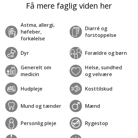
Få mere faglig viden her
Astma, allergi,
Diarré og
høfeber,
forstoppelse
forkølelse
Dyr
Forældre og børn
Generelt om
Helse, sundhed
medicin
og velvære
Hudpleje
Kosttilskud
Mund og tænder
Mænd
Personlig pleje
Rygestop