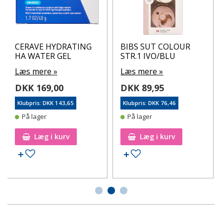
CERAVE HYDRATING
BIBS SUT COLOUR
HA WATER GEL
STR.1 IVO/BLU
Læs mere »
Læs mere »
DKK 169,00
DKK 89,95
Klubpris: DKK 143,65
Klubpris: DKK 76,46
På lager
På lager
Læg i kurv
Læg i kurv
Tilføj til ønskeseddel
Tilføj til ønskeseddel