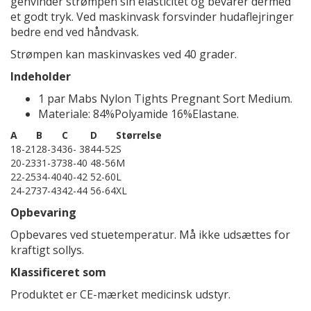
genvinder strømpen sin elasticitet og bevarer dermed
et godt tryk. Ved maskinvask forsvinder hudaflejringer
bedre end ved håndvask.
Strømpen kan maskinvaskes ved 40 grader.
Indeholder
1 par Mabs Nylon Tights Pregnant Sort Medium.
Materiale: 84%Polyamide 16%Elastane.
A
B
C
D
Størrelse
18-21
28-34
36- 38
44-52
S
20-23
31-37
38-40
48-56
M
22-25
34-40
40-42
52-60
L
24-27
37-43
42-44
56-64
XL
Opbevaring
Opbevares ved stuetemperatur. Må ikke udsættes for
kraftigt sollys.
Klassificeret som
Produktet er CE-mærket medicinsk udstyr.