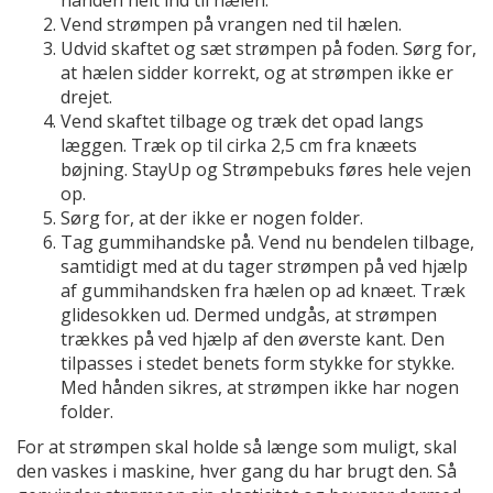
hånden helt ind til hælen.
Vend strømpen på vrangen ned til hælen.
Udvid skaftet og sæt strømpen på foden. Sørg for,
at hælen sidder korrekt, og at strømpen ikke er
drejet.
Vend skaftet tilbage og træk det opad langs
læggen. Træk op til cirka 2,5 cm fra knæets
bøjning. StayUp og Strømpebuks føres hele vejen
op.
Sørg for, at der ikke er nogen folder.
Tag gummihandske på. Vend nu bendelen tilbage,
samtidigt med at du tager strømpen på ved hjælp
af gummihandsken fra hælen op ad knæet. Træk
glidesokken ud. Dermed undgås, at strømpen
trækkes på ved hjælp af den øverste kant. Den
tilpasses i stedet benets form stykke for stykke.
Med hånden sikres, at strømpen ikke har nogen
folder.
For at strømpen skal holde så længe som muligt, skal
den vaskes i maskine, hver gang du har brugt den. Så