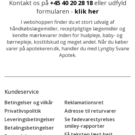
Kontakt os på
+45 40 20 28 18
eller udfyld
formularen -
klik her
I webshoppen finder du et stort udvalg af
håndkøbslægemidler, receptpligtige lægemidler og
kendte mærkevarer inden for hudpleje, baby- og
børnepleje, kosttilskud og meget andet. Når du køber
varer på apotekeren.dk, handler du med Lyngby Svane
Apotek.
Kundeservice
Betingelser og vilkår
Reklamationsret
Privatlivspolitik
Adresse til returvarer
Leveringsbetingelser
Se fødevarestyrelses
smiley-rapporter
Betalingsbetingelser
Få teksten læst højt