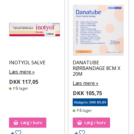
INOTYOL SALVE
DANATUBE
RØRBANDAGE 8CM X
Læs mere »
20M
DKK 117,05
Læs mere »
På lager
DKK 105,75
Klubpris: DKK 89,89
På lager
Læg i kurv
Læg i kurv
Tilføj til ønskeseddel
Tilføj til ønskeseddel