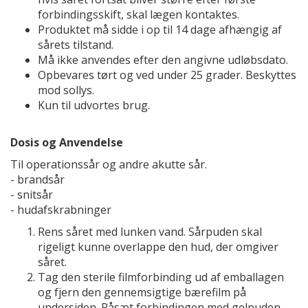
forbindingsskift, skal lægen kontaktes.
Produktet må sidde i op til 14 dage afhængig af
sårets tilstand.
Må ikke anvendes efter den angivne udløbsdato.
Opbevares tørt og ved under 25 grader. Beskyttes
mod sollys.
Kun til udvortes brug.
Dosis og Anvendelse
Til operationssår og andre akutte sår.
- brandsår
- snitsår
- hudafskrabninger
Rens såret med lunken vand. Sårpuden skal
rigeligt kunne overlappe den hud, der omgiver
såret.
Tag den sterile filmforbinding ud af emballagen
og fjern den gennemsigtige bærefilm på
undersiden. Påsæt forbindingen med gelpuden