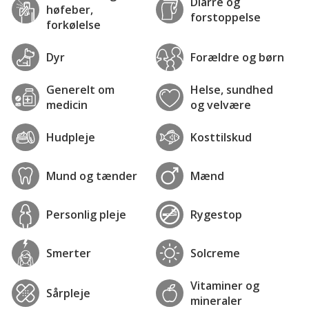
Diarré og
høfeber,
forstoppelse
forkølelse
Dyr
Forældre og børn
Generelt om
Helse, sundhed
medicin
og velvære
Hudpleje
Kosttilskud
Mund og tænder
Mænd
Personlig pleje
Rygestop
Smerter
Solcreme
Vitaminer og
Sårpleje
mineraler