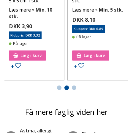
5 x 5 cm 1 stk.
stk.
Læs mere »
Min. 10
Læs mere »
Min. 5 stk.
stk.
DKK 8,10
DKK 3,90
Klubpris: DKK 6,89
Klubpris: DKK 3,32
På lager
På lager
Læg i kurv
Læg i kurv
Tilføj til ønskeseddel
Tilføj til ønskeseddel
Få mere faglig viden her
Astma, allergi,