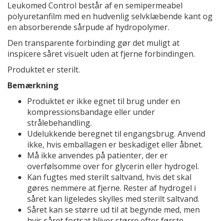
Leukomed Control består af en semipermeabel
polyuretanfilm med en hudvenlig selvklæbende kant og
en absorberende sårpude af hydropolymer.
Den transparente forbinding gør det muligt at
inspicere såret visuelt uden at fjerne forbindingen.
Produktet er sterilt.
Bemærkning
Produktet er ikke egnet til brug under en
kompressionsbandage eller under
strålebehandling.
Udelukkende beregnet til engangsbrug. Anvend
ikke, hvis emballagen er beskadiget eller åbnet.
Må ikke anvendes på patienter, der er
overfølsomme over for glycerin eller hydrogel.
Kan fugtes med sterilt saltvand, hvis det skal
gøres nemmere at fjerne. Rester af hydrogel i
såret kan ligeledes skylles med sterilt saltvand.
Såret kan se større ud til at begynde med, men
hvis såret fortsat bliver større efter første