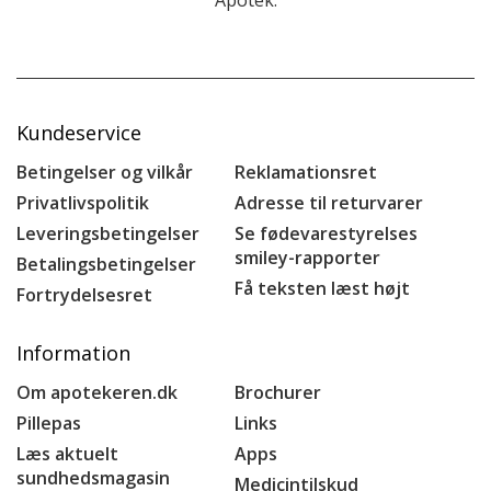
Kundeservice
Betingelser og vilkår
Reklamationsret
Privatlivspolitik
Adresse til returvarer
Leveringsbetingelser
Se fødevarestyrelses
smiley-rapporter
Betalingsbetingelser
Få teksten læst højt
Fortrydelsesret
Information
Om apotekeren.dk
Brochurer
Pillepas
Links
Læs aktuelt
Apps
sundhedsmagasin
Medicintilskud