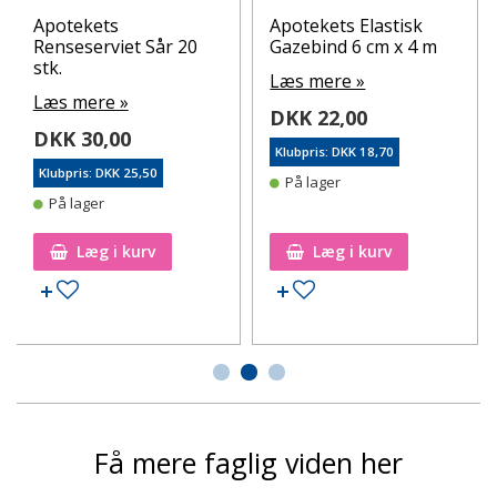
Apotekets
Apotekets Elastisk
Renseserviet Sår 20
Gazebind 6 cm x 4 m
stk.
Læs mere »
Læs mere »
DKK 22,00
DKK 30,00
Klubpris: DKK 18,70
Klubpris: DKK 25,50
På lager
På lager
Læg i kurv
Læg i kurv
Tilføj til ønskeseddel
Tilføj til ønskeseddel
Få mere faglig viden her