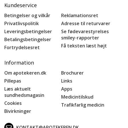
Kundeservice
Betingelser og vilkår
Reklamationsret
Privatlivspolitik
Adresse til returvarer
Leveringsbetingelser
Se fødevarestyrelses
smiley-rapporter
Betalingsbetingelser
Få teksten læst højt
Fortrydelsesret
Information
Om apotekeren.dk
Brochurer
Pillepas
Links
Læs aktuelt
Apps
sundhedsmagasin
Medicintilskud
Cookies
Trafikfarlig medicin
Bivirkninger
KONTAKT@APOTEKEREN.DK