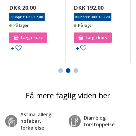
DKK 20,00
DKK 192,00
Klubpris: DKK 17,00
Klubpris: DKK 163,20
På lager
På lager
Læg i kurv
Læg i kurv
Tilføj til ønskeseddel
Tilføj til ønskeseddel
Få mere faglig viden her
Astma, allergi,
Diarré og
høfeber,
forstoppelse
forkølelse