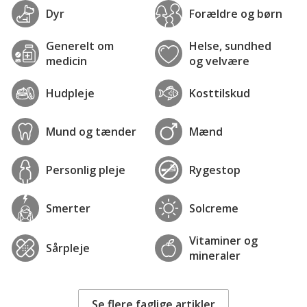
Dyr
Forældre og børn
Generelt om
Helse, sundhed
medicin
og velvære
Hudpleje
Kosttilskud
Mund og tænder
Mænd
Personlig pleje
Rygestop
Smerter
Solcreme
Vitaminer og
Sårpleje
mineraler
Se flere faglige artikler