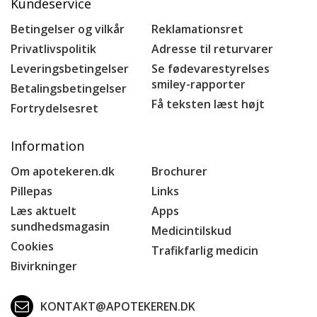
Kundeservice
Betingelser og vilkår
Reklamationsret
Privatlivspolitik
Adresse til returvarer
Leveringsbetingelser
Se fødevarestyrelses
smiley-rapporter
Betalingsbetingelser
Få teksten læst højt
Fortrydelsesret
Information
Om apotekeren.dk
Brochurer
Pillepas
Links
Læs aktuelt
Apps
sundhedsmagasin
Medicintilskud
Cookies
Trafikfarlig medicin
Bivirkninger
KONTAKT@APOTEKEREN.DK