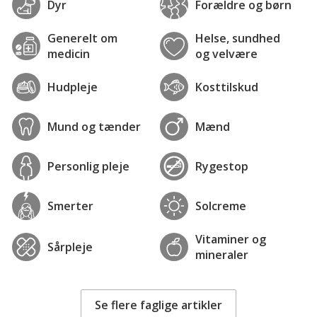
Dyr
Forældre og børn
Generelt om
Helse, sundhed
medicin
og velvære
Hudpleje
Kosttilskud
Mund og tænder
Mænd
Personlig pleje
Rygestop
Smerter
Solcreme
Vitaminer og
Sårpleje
mineraler
Se flere faglige artikler