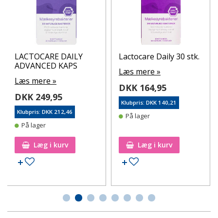
LACTOCARE DAILY
Lactocare Daily 30 stk.
ADVANCED KAPS
Læs mere »
Læs mere »
DKK 164,95
DKK 249,95
Klubpris: DKK 140,21
Klubpris: DKK 212,46
På lager
På lager
Læg i kurv
Læg i kurv
Tilføj til ønskeseddel
Tilføj til ønskeseddel