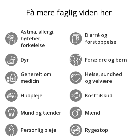
Få mere faglig viden her
Astma, allergi,
Diarré og
høfeber,
forstoppelse
forkølelse
Dyr
Forældre og børn
Generelt om
Helse, sundhed
medicin
og velvære
Hudpleje
Kosttilskud
Mund og tænder
Mænd
Personlig pleje
Rygestop