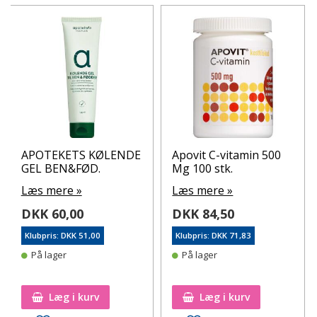
APOTEKETS KØLENDE
Apovit C-vitamin 500
GEL BEN&FØD.
Mg 100 stk.
Læs mere »
Læs mere »
DKK 60,00
DKK 84,50
Klubpris: DKK 51,00
Klubpris: DKK 71,83
På lager
På lager
Læg i kurv
Læg i kurv