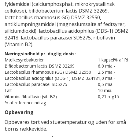
fyldemiddel (calciumphosphat, mikrokrystallinsk
cellulose), bifidobacterium lactis DSMZ 32269,
lactobacillus rhamnosus GG) DSMZ 32550,
antiklumpningsmiddel (magnesiumsalte af fedtsyrer,
siliciumdioxid), lactobacillus acidophilus (DDS-1) DSMZ
32418, lactobacillus paracasei SD5275, riboflavin
(Vitamin B2).
Næringsindhold pr. daglig dosis:
Mælkesyrebakterier:
1 kapsel
% af RI
Bifidobacterium lactis DSMZ 32269
6,0 mia.
-
Lactobacillus rhamnosus (GG) DSMZ 32550
2,5 mia.
-
Lactobacillus acidophilus (DDS-1) DSMZ 32418
1,0 mia.
-
Lactobacillus paracasei SD5275
0,5 mia.
-
I alt
10 mia.
Vitamin: Riboflavin (vit. B2)
0,21 mg
15
% af referenceindtag.
Opbevaring
Opbevares tørt ved stuetemperatur og uden for små
børns rækkevidde.