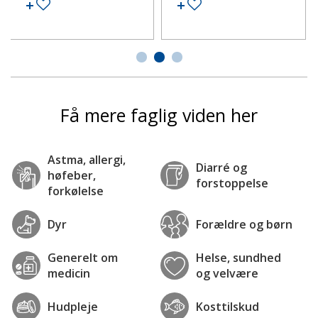
Tilføj til ønskeseddel
Tilføj til ønskeseddel
Få mere faglig viden her
Astma, allergi,
Diarré og
høfeber,
forstoppelse
forkølelse
Dyr
Forældre og børn
Generelt om
Helse, sundhed
medicin
og velvære
Hudpleje
Kosttilskud