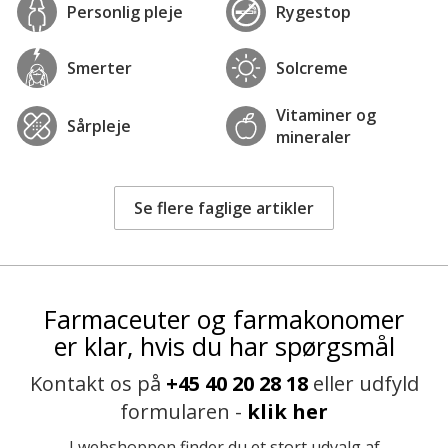
Personlig pleje
Rygestop
Smerter
Solcreme
Vitaminer og
Sårpleje
mineraler
Se flere faglige artikler
Farmaceuter og farmakonomer
er klar, hvis du har spørgsmål
Kontakt os på
+45 40 20 28 18
eller udfyld
formularen -
klik her
I webshoppen finder du et stort udvalg af