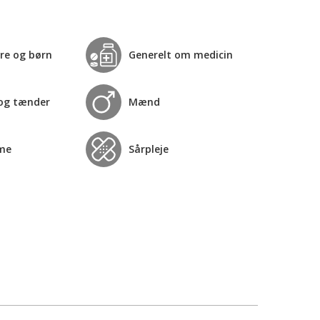
re og børn
Generelt om medicin
og tænder
Mænd
me
Sårpleje