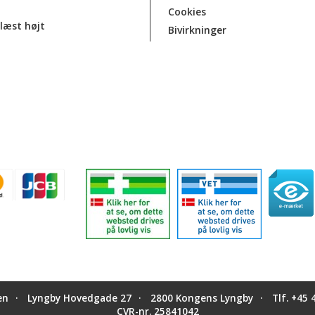
Cookies
læst højt
Bivirkninger
en
Lyngby Hovedgade 27
2800 Kongens Lyngby
Tlf.
+45 
CVR-nr. 25841042