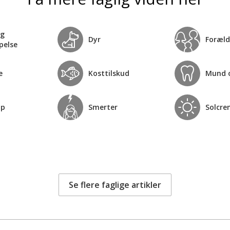
og
Dyr
Foræld
pelse
e
Kosttilskud
Mund 
op
Smerter
Solcre
Se flere faglige artikler