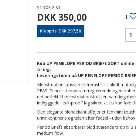
STR.XS 2 ST
DKK 350,00
Klubpris: DKK 297,50
Køb UP PENELOPE PERIOD BRIEFS SORT online p
til dig.
Leveringstiden på UP PENELOPE PERIOD BRIEF
Menstruationstrussen er fremstillet i blødt, naturli
PFAS. Tencels temperaturregulerende egenskaber o
det perfekt til menstruationstrusser, samtidig m
indbyggede 'leak-proof' lag sikrer, at du kan føle 
Den elegante blondekant tilføjer et feminint touch
urininkontinens og tiden efter fødsel - uden behov f
Period Briefs absorberer blod svarende til op til 3
medium flow.