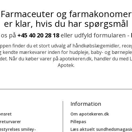
Farmaceuter og farmakonomer
er klar, hvis du har spørgsmål
 os på
+45 40 20 28 18
eller udfyld formularen -
ppen finder du et stort udvalg af håndkøbslægemidler, recep
 kendte mærkevarer inden for hudpleje, baby- og børneplej
et. Når du køber varer på apotekeren.dk, handler du med 
Apotek.
Information
onsret
Om apotekeren.dk
 returvarer
Pillepas
estyrelses smiley-
Læs aktuelt sundhedsmagasi