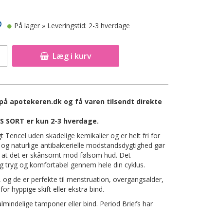
På lager
» Leveringstid: 2-3 hverdage
Læg i kurv
å apotekeren.dk og få varen tilsendt direkte
S SORT er kun 2-3 hverdage.
gt Tencel uden skadelige kemikalier og er helt fri for
g naturlige antibakterielle modstandsdygtighed gør
ed at det er skånsomt mod følsom hud. Det
dig tryg og komfortabel gennem hele din cyklus.
, og de er perfekte til menstruation, overgangsalder,
or hyppige skift eller ekstra bind.
 almindelige tamponer eller bind. Period Briefs har