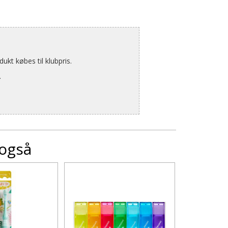
kt købes til klubpris.
.
 også