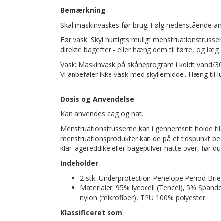
Bemærkning
Skal maskinvaskes før brug. Følg nedenstående anv
Før vask: Skyl hurtigts muligt menstruationstrussern
direkte bagefter - eller hæng dem til tørre, og læg 
Vask: Maskinvask på skåneprogram i koldt vand/3
Vi anbefaler ikke vask med skyllemiddel. Hæng til lu
Dosis og Anvendelse
Kan anvendes dag og nat.
Menstruationstrusserne kan i gennemsnit holde til
menstruationsprodukter kan de på et tidspunkt beg
klar lagereddike eller bagepulver natte over, før 
Indeholder
2 stk. Underprotection Penelope Period Brief
Materialer: 95% lycocell (Tencel), 5% Span
nylon (mikrofiber), TPU 100% polyester.
Klassificeret som