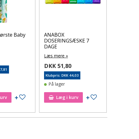
ørste Baby
ANABOX
MABS TH
DOSERINGSÆSKE 7
KNEE SO
DAGE
Læs mere 
Læs mere »
5
DKK 179
DKK 51,80
17,81
Klubpris: DK
Klubpris: DKK 44,03
På lager
På lager
Tilføj til ønskeseddel
Tilføj til ønskeseddel
kurv
Læg i kurv
Læg i