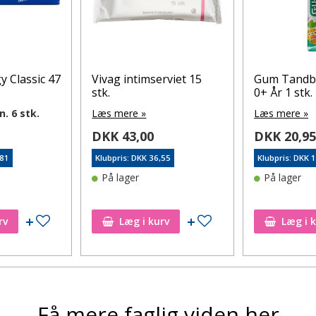
y Classic 47
Vivag intimserviet 15
Gum Tandb
stk.
0+ År 1 stk.
n. 6 stk.
Læs mere »
Læs mere »
DKK 43,00
DKK 20,9
,81
Klubpris: DKK 36,55
Klubpris: DKK 
På lager
På lager
Tilføj til ønskeseddel
Tilføj til ønskeseddel
rv
Læg i kurv
Læg i 
Få mere faglig viden her