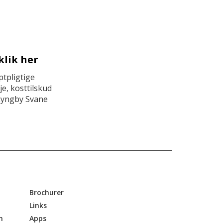
klik her
tpligtige
e, kosttilskud
Lyngby Svane
Brochurer
Links
n
Apps