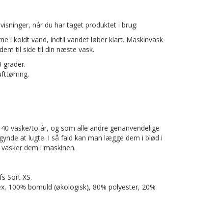
isninger, når du har taget produktet i brug:
e i koldt vand, indtil vandet løber klart. Maskinvask
dem til side til din næste vask.
0 grader.
fttørring.
 40 vaske/to år, og som alle andre genanvendelige
ynde at lugte. I så fald kan man lægge dem i blød i
du vasker dem i maskinen.
s Sort XS.
dex, 100% bomuld (økologisk), 80% polyester, 20%