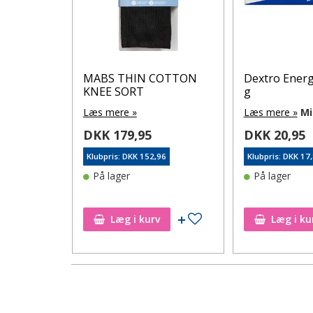
MABS THIN COTTON
Dextro Energ
KE 7
KNEE SORT
g
Læs mere »
Læs mere »
Mi
DKK 179,95
DKK 20,95
Klubpris: DKK 152,96
Klubpris: DKK 17
3
På lager
På lager
Tilføj til ønskeseddel
Tilføj til ønskeseddel
Læg i kurv
Læg i ku