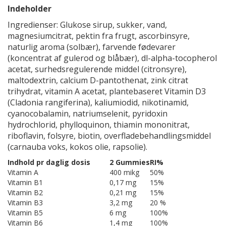
Indeholder
Ingredienser: Glukose sirup, sukker, vand,
magnesiumcitrat, pektin fra frugt, ascorbinsyre,
naturlig aroma (solbær), farvende fødevarer
(koncentrat af gulerod og blåbær), dl-alpha-tocopherol
acetat, surhedsregulerende middel (citronsyre),
maltodextrin, calcium D-pantothenat, zink citrat
trihydrat, vitamin A acetat, plantebaseret Vitamin D3
(Cladonia rangiferina), kaliumiodid, nikotinamid,
cyanocobalamin, natriumselenit, pyridoxin
hydrochlorid, phylloquinon, thiamin mononitrat,
riboflavin, folsyre, biotin, overfladebehandlingsmiddel
(carnauba voks, kokos olie, rapsolie).
Indhold pr daglig dosis
2 Gummies
RI%
Vitamin A
400 mikg
50%
Vitamin B1
0,17 mg
15%
Vitamin B2
0,21 mg
15%
Vitamin B3
3,2 mg
20 %
Vitamin B5
6 mg
100%
Vitamin B6
1,4 mg
100%