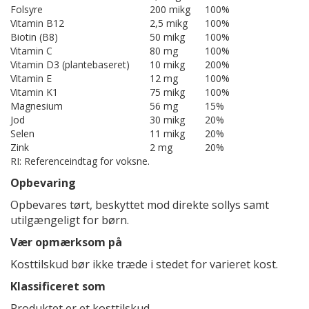
Folsyre
200 mikg
100%
Vitamin B12
2,5 mikg
100%
Biotin (B8)
50 mikg
100%
Vitamin C
80 mg
100%
Vitamin D3 (plantebaseret)
10 mikg
200%
Vitamin E
12 mg
100%
Vitamin K1
75 mikg
100%
Magnesium
56 mg
15%
Jod
30 mikg
20%
Selen
11 mikg
20%
Zink
2 mg
20%
RI: Referenceindtag for voksne.
Opbevaring
Opbevares tørt, beskyttet mod direkte sollys samt
utilgængeligt for børn.
Vær opmærksom på
Kosttilskud bør ikke træde i stedet for varieret kost.
Klassificeret som
Produktet er et kosttilskud.