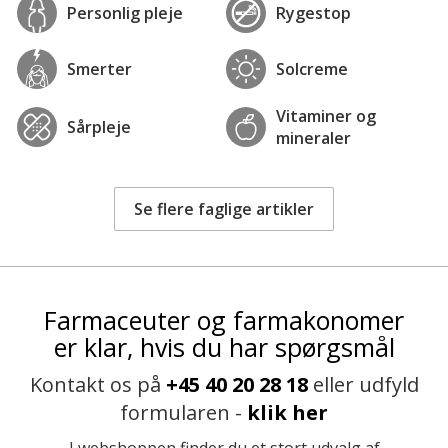
Personlig pleje
Rygestop
Smerter
Solcreme
Vitaminer og
Sårpleje
mineraler
Se flere faglige artikler
Farmaceuter og farmakonomer
er klar, hvis du har spørgsmål
Kontakt os på
+45 40 20 28 18
eller udfyld
formularen -
klik her
I webshoppen finder du et stort udvalg af