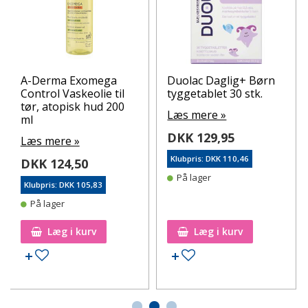
A-Derma Exomega
Duolac Daglig+ Børn
Control Vaskeolie til
tyggetablet 30 stk.
tør, atopisk hud 200
Læs mere »
ml
DKK 129,95
Læs mere »
Klubpris: DKK 110,46
DKK 124,50
På lager
Klubpris: DKK 105,83
På lager
Læg i kurv
Læg i kurv
Tilføj til ønskeseddel
Tilføj til ønskeseddel