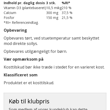
Indhold pr. daglig dosis
3 stk.
%RI*
Vitamin D3 (plantebaseret)
10,5 mikg
210 %
Calcium
300 mg
37,5 %
Fosfor
150 mg
21,5 %
*RI= Referenceindtag.
Opbevaring
Opbevares tørt, ved stuetemperatur samt beskyttet
mod direkte sollys.
Opbevares utilgængeligt for børn.
Vær opmærksom på
Kosttilskud bør ikke træde i stedet for en varieret kost.
Klassificeret som
Produktet er et kosttilskud.
Køb til klubpris
Som medlem af vores kundeklub kan dette