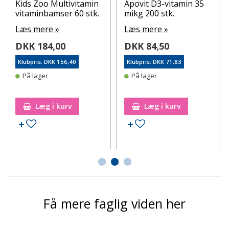
Kids Zoo Multivitamin
Apovit D3-vitamin 35
vitaminbamser 60 stk.
mikg 200 stk.
Læs mere »
Læs mere »
DKK 184,00
DKK 84,50
Klubpris: DKK 156,40
Klubpris: DKK 71,83
På lager
På lager
Læg i kurv
Læg i kurv
Tilføj til ønskeseddel
Tilføj til ønskeseddel
Få mere faglig viden her