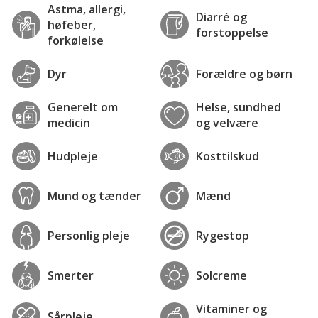
Astma, allergi,
Diarré og
høfeber,
forstoppelse
forkølelse
Dyr
Forældre og børn
Generelt om
Helse, sundhed
medicin
og velvære
Hudpleje
Kosttilskud
Mund og tænder
Mænd
Personlig pleje
Rygestop
Smerter
Solcreme
Vitaminer og
Sårpleje