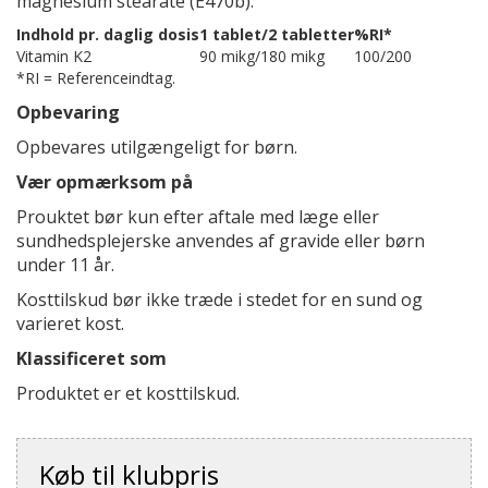
magnesium stearate (E470b).
Indhold pr. daglig dosis
1 tablet/2 tabletter
%RI*
Vitamin K2
90 mikg/180 mikg
100/200
*RI = Referenceindtag.
Opbevaring
Opbevares utilgængeligt for børn.
Vær opmærksom på
Prouktet bør kun efter aftale med læge eller
sundhedsplejerske anvendes af gravide eller børn
under 11 år.
Kosttilskud bør ikke træde i stedet for en sund og
varieret kost.
Klassificeret som
Produktet er et kosttilskud.
Køb til klubpris