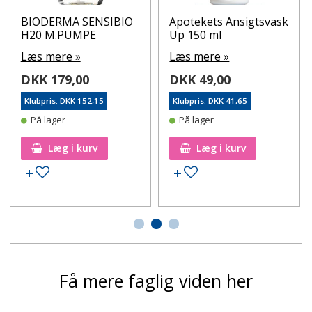
BIODERMA SENSIBIO
Apotekets Ansigtsvask
H20 M.PUMPE
Up 150 ml
Læs mere »
Læs mere »
DKK 179,00
DKK 49,00
Klubpris: DKK 152,15
Klubpris: DKK 41,65
På lager
På lager
Læg i kurv
Læg i kurv
Tilføj til ønskeseddel
Tilføj til ønskeseddel
Få mere faglig viden her