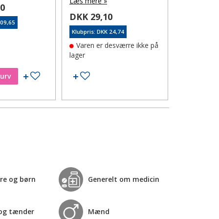
Læs mere »
Læs mere 
00
DKK 29,10
DKK 119
109,65
Klubpris: DKK 24,74
Klubpris: DK
Varen er desværre ikke på
På lager
lager
Tilføj til ønskeseddel
Tilføj til ønskeseddel
kurv
Læg i
re og børn
Generelt om medicin
og tænder
Mænd