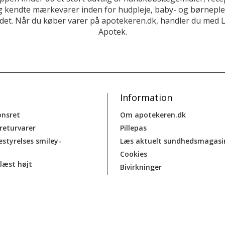
 kendte mærkevarer inden for hudpleje, baby- og børneplej
et. Når du køber varer på apotekeren.dk, handler du med 
Apotek.
Information
onsret
Om apotekeren.dk
 returvarer
Pillepas
estyrelses smiley-
Læs aktuelt sundhedsmagasi
Cookies
læst højt
Bivirkninger