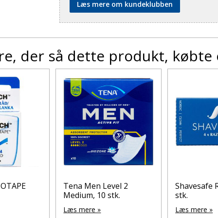
Læs mere om kundeklubben
e, der så dette produkt, købte
TOTAPE
Tena Men Level 2
Shavesafe 
Medium, 10 stk.
stk.
Læs mere »
Læs mere »