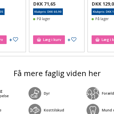
DKK 71,65
DKK 129,
,35
Klubpris: DKK 60,90
Klubpris: DKK 
På lager
På lager
Tilføj til ønskeseddel
Tilføj til ønskeseddel
rv
Læg i kurv
Læg i 
Få mere faglig viden her
og
Dyr
Foræld
pelse
e
Kosttilskud
Mund 