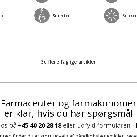
op
Smerter
Solcre
Se flere faglige artikler
Farmaceuter og farmakonomer
er klar, hvis du har spørgsmål
 os på
+45 40 20 28 18
eller udfyld formularen -
ppen finder du et stort udvalg af håndkøbslægemidler, recep