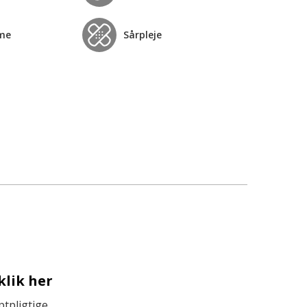
me
Sårpleje
klik her
tpligtige