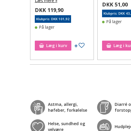
Læs mere »
DKK 51,00
DKK 119,90
Klubpris: DKK 43
4
Klubpris: DKK 101,92
På lager
rre ikke på
På lager
ønskeseddel
Tilføj til ønskeseddel
Læg i kurv
Læg i ku
Astma, allergi,
Diarré 
høfeber, forkølelse
forstop
Helse, sundhed og
Hudplej
velvære