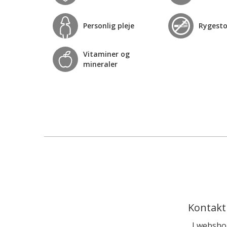
Personlig pleje
Rygest
Vitaminer og
mineraler
Kontakt
I websho