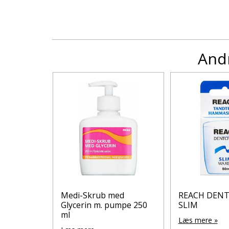
Andr
Clean
Medi-Skrub med
REACH DEN
 refill 1
Glycerin m. pumpe 250
SLIM
ml
Læs mere »