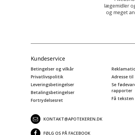
lægemidler og
og meget and
Kundeservice
Betingelser og vilkår
Reklamati
Privatlivspolitik
Adresse til
Leveringsbetingelser
Se fødevar
rapporter
Betalingsbetingelser
Få teksten 
Fortrydelsesret
KONTAKT@APOTEKEREN.DK
FØLG OS PÅ FACEBOOK