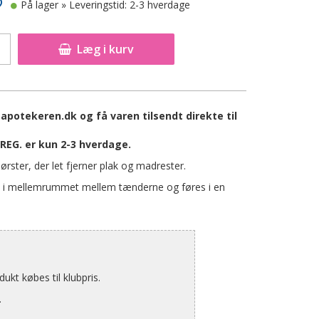
På lager
» Leveringstid: 2-3 hverdage
Læg i kurv
potekeren.dk og få varen tilsendt direkte til
REG. er kun 2-3 hverdage.
rster, der let fjerner plak og madrester.
ind i mellemrummet mellem tænderne og føres i en
kt købes til klubpris.
.