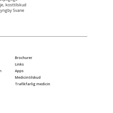
e, kosttilskud
Lyngby Svane
Brochurer
Links
n
Apps
Medicintilskud
Trafikfarlig medicin