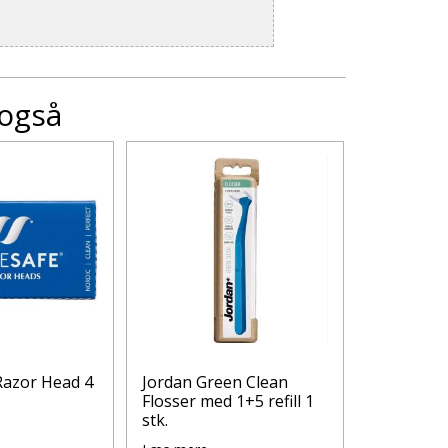
 også
Razor Head 4
Jordan Green Clean
Medi-Skr
Flosser med 1+5 refill 1
Glycerin 
stk.
ml