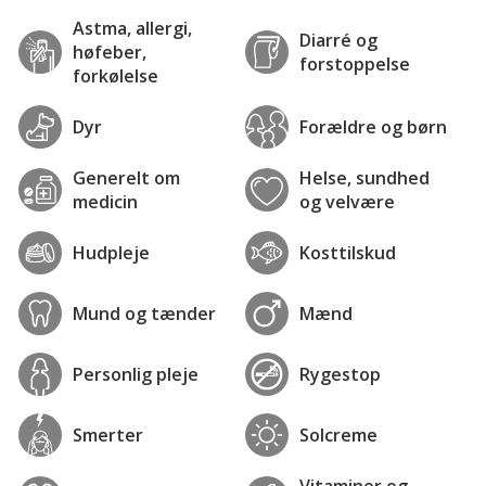
Astma, allergi,
Diarré og
høfeber,
forstoppelse
forkølelse
Dyr
Forældre og børn
Generelt om
Helse, sundhed
medicin
og velvære
Hudpleje
Kosttilskud
Mund og tænder
Mænd
Personlig pleje
Rygestop
Smerter
Solcreme
Vitaminer og