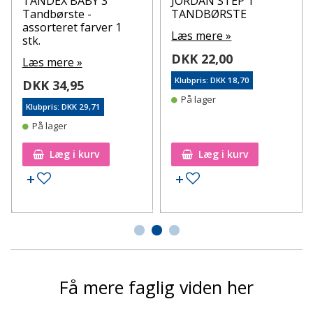
TANDEX BABY 3
JORDAN STEP 1
Tandbørste -
TANDBØRSTE
assorteret farver 1
Læs mere »
stk.
DKK 22,00
Læs mere »
Klubpris: DKK 18,70
DKK 34,95
På lager
Klubpris: DKK 29,71
På lager
Læg i kurv
Læg i kurv
Tilføj til ønskeseddel
Tilføj til ønskeseddel
Få mere faglig viden her