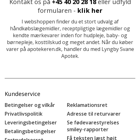
Kontakt os på
+45 40 20 28 18
eller udfyld
formularen -
klik her
I webshoppen finder du et stort udvalg af
håndkøbslægemidler, receptpligtige lægemidler og
kendte mærkevarer inden for hudpleje, baby- og
børnepleje, kosttilskud og meget andet. Når du køber
varer på apotekeren.dk, handler du med Lyngby Svane
Apotek.
Kundeservice
Betingelser og vilkår
Reklamationsret
Privatlivspolitik
Adresse til returvarer
Leveringsbetingelser
Se fødevarestyrelses
smiley-rapporter
Betalingsbetingelser
Få teksten læst højt
Fortrydelsesret