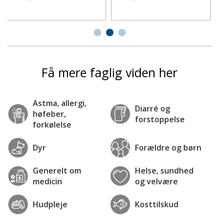
Få mere faglig viden her
Astma, allergi,
Diarré og
høfeber,
forstoppelse
forkølelse
Dyr
Forældre og børn
Generelt om
Helse, sundhed
medicin
og velvære
Hudpleje
Kosttilskud