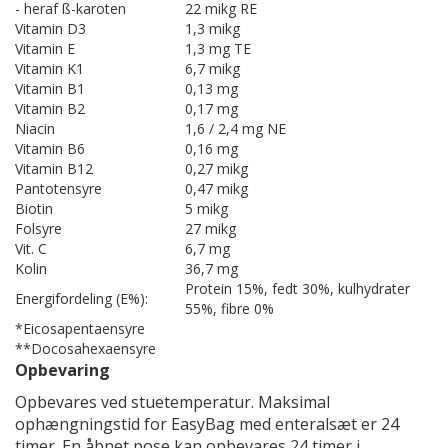
- heraf ß-karoten
22 mikg RE
Vitamin D3
1,3 mikg
Vitamin E
1,3 mg TE
Vitamin K1
6,7 mikg
Vitamin B1
0,13 mg
Vitamin B2
0,17 mg
Niacin
1,6 / 2,4 mg NE
Vitamin B6
0,16 mg
Vitamin B12
0,27 mikg
Pantotensyre
0,47 mikg
Biotin
5 mikg
Folsyre
27 mikg
Vit. C
6,7 mg
Kolin
36,7 mg
Protein 15%, fedt 30%, kulhydrater
Energifordeling (E%):
55%, fibre 0%
*Eicosapentaensyre
**Docosahexaensyre
Opbevaring
Opbevares ved stuetemperatur. Maksimal
ophængningstid for EasyBag med enteralsæt er 24
timer. En åbnet pose kan opbevares 24 timer i