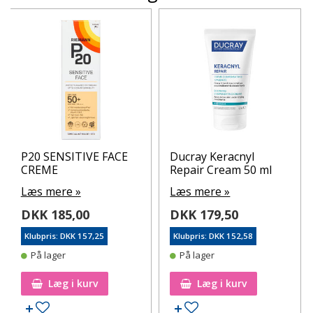
P20 SENSITIVE FACE
Ducray Keracnyl
CREME
Repair Cream 50 ml
Læs mere »
Læs mere »
DKK 185,00
DKK 179,50
Klubpris: DKK 157,25
Klubpris: DKK 152,58
På lager
På lager
Læg i kurv
Læg i kurv
Tilføj til ønskeseddel
Tilføj til ønskeseddel