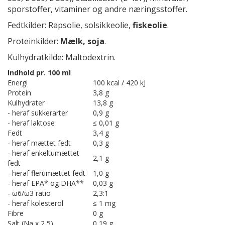
sporstoffer, vitaminer og andre næringsstoffer.
Fedtkilder: Rapsolie, solsikkeolie,
fiskeolie
.
Proteinkilder:
Mælk, soja
.
Kulhydratkilde: Maltodextrin.
Indhold pr. 100 ml
Energi
100 kcal / 420 kJ
Protein
3,8 g
Kulhydrater
13,8 g
- heraf sukkerarter
0,9 g
- heraf laktose
≤ 0,01 g
Fedt
3,4 g
- heraf mættet fedt
0,3 g
- heraf enkeltumættet
2,1 g
fedt
- heraf flerumættet fedt
1,0 g
- heraf EPA* og DHA**
0,03 g
- ω6/ω3 ratio
2,3:1
- heraf kolesterol
≤ 1 mg
Fibre
0 g
Salt (Na x 2,5)
0,19 g