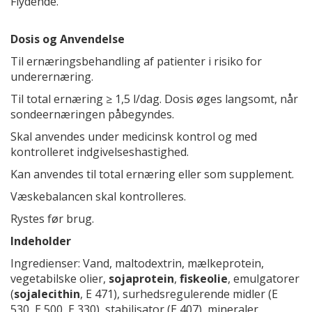
Flydende.
Dosis og Anvendelse
Til ernæringsbehandling af patienter i risiko for
underernæring.
Til total ernæring ≥ 1,5 l/dag. Dosis øges langsomt, når
sondeernæringen påbegyndes.
Skal anvendes under medicinsk kontrol og med
kontrolleret indgivelseshastighed.
Kan anvendes til total ernæring eller som supplement.
Væskebalancen skal kontrolleres.
Rystes før brug.
Indeholder
Ingredienser: Vand, maltodextrin, mælkeprotein,
vegetabilske olier,
sojaprotein
,
fiskeolie
, emulgatorer
(
sojalecithin
, E 471), surhedsregulerende midler (E
530, E 500, E 330), stabilisator (E 407), mineraler,