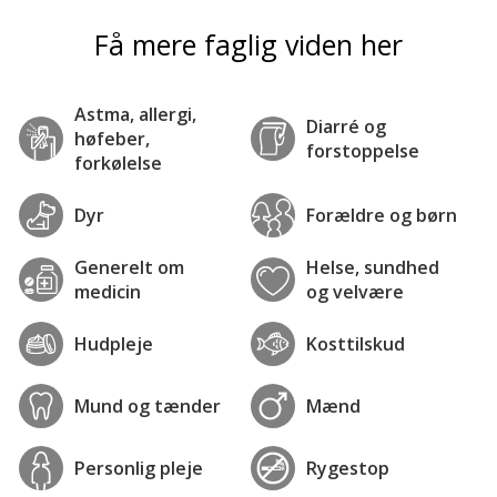
Få mere faglig viden her
Astma, allergi,
Diarré og
høfeber,
forstoppelse
forkølelse
Dyr
Forældre og børn
Generelt om
Helse, sundhed
medicin
og velvære
Hudpleje
Kosttilskud
Mund og tænder
Mænd
Personlig pleje
Rygestop