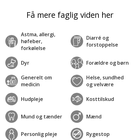
Få mere faglig viden her
Astma, allergi,
Diarré og
høfeber,
forstoppelse
forkølelse
Dyr
Forældre og børn
Generelt om
Helse, sundhed
medicin
og velvære
Hudpleje
Kosttilskud
Mund og tænder
Mænd
Personlig pleje
Rygestop