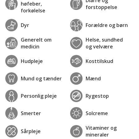
Diarré og
høfeber,
forstoppelse
forkølelse
Dyr
Forældre og børn
Generelt om
Helse, sundhed
medicin
og velvære
Hudpleje
Kosttilskud
Mund og tænder
Mænd
Personlig pleje
Rygestop
Smerter
Solcreme
Vitaminer og
Sårpleje
mineraler