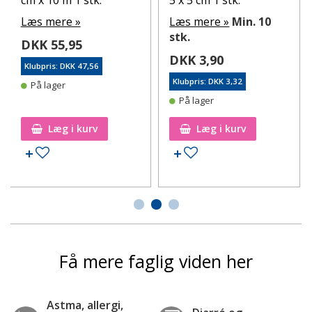
Læs mere »
Læs mere »
Min. 10
stk.
DKK 55,95
DKK 3,90
Klubpris: DKK 47,56
Klubpris: DKK 3,32
På lager
På lager
Læg i kurv
Læg i kurv
Tilføj til ønskeseddel
Tilføj til ønskeseddel
Få mere faglig viden her
Astma, allergi,