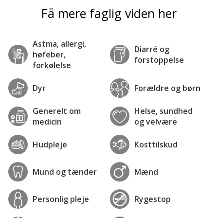
Få mere faglig viden her
Astma, allergi,
Diarré og
høfeber,
forstoppelse
forkølelse
Dyr
Forældre og børn
Generelt om
Helse, sundhed
medicin
og velvære
Hudpleje
Kosttilskud
Mund og tænder
Mænd
Personlig pleje
Rygestop