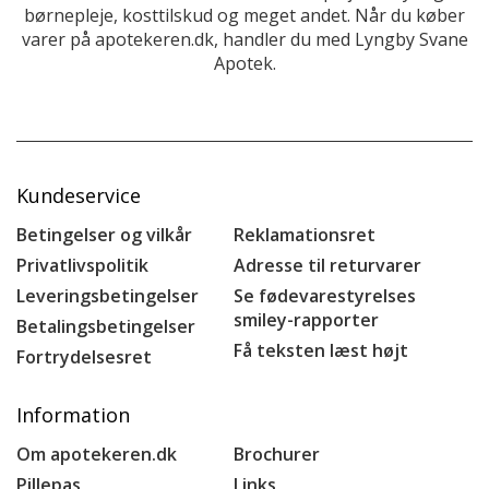
børnepleje, kosttilskud og meget andet. Når du køber
varer på apotekeren.dk, handler du med Lyngby Svane
Apotek.
Kundeservice
Betingelser og vilkår
Reklamationsret
Privatlivspolitik
Adresse til returvarer
Leveringsbetingelser
Se fødevarestyrelses
smiley-rapporter
Betalingsbetingelser
Få teksten læst højt
Fortrydelsesret
Information
Om apotekeren.dk
Brochurer
Pillepas
Links