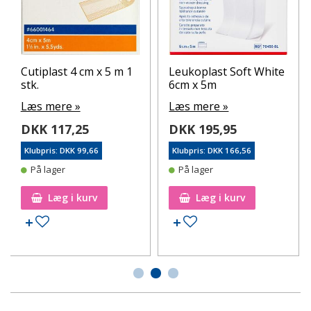
Cutiplast 4 cm x 5 m 1
Leukoplast Soft White
stk.
6cm x 5m
Læs mere »
Læs mere »
DKK 117,25
DKK 195,95
Klubpris: DKK 99,66
Klubpris: DKK 166,56
På lager
På lager
Læg i kurv
Læg i kurv
Tilføj til ønskeseddel
Tilføj til ønskeseddel