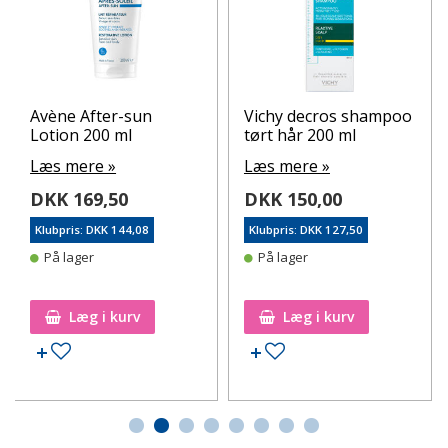
Avène After-sun
Vichy decros shampoo
Lotion 200 ml
tørt hår 200 ml
Læs mere »
Læs mere »
DKK 169,50
DKK 150,00
Klubpris: DKK 144,08
Klubpris: DKK 127,50
På lager
På lager
Læg i kurv
Læg i kurv
Tilføj til ønskeseddel
Tilføj til ønskeseddel