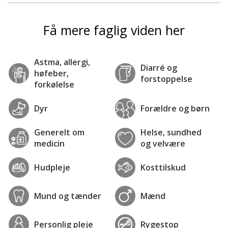
Få mere faglig viden her
Astma, allergi,
Diarré og
høfeber,
forstoppelse
forkølelse
Dyr
Forældre og børn
Generelt om
Helse, sundhed
medicin
og velvære
Hudpleje
Kosttilskud
Mund og tænder
Mænd
Personlig pleje
Rygestop