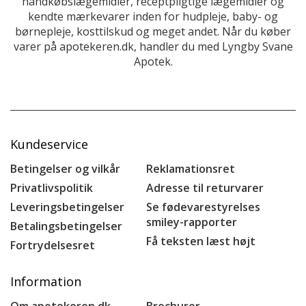
håndkøbslægemidler, receptpligtige lægemidler og
kendte mærkevarer inden for hudpleje, baby- og
børnepleje, kosttilskud og meget andet. Når du køber
varer på apotekeren.dk, handler du med Lyngby Svane
Apotek.
Kundeservice
Betingelser og vilkår
Reklamationsret
Privatlivspolitik
Adresse til returvarer
Leveringsbetingelser
Se fødevarestyrelses
smiley-rapporter
Betalingsbetingelser
Få teksten læst højt
Fortrydelsesret
Information
Om apotekeren.dk
Brochurer