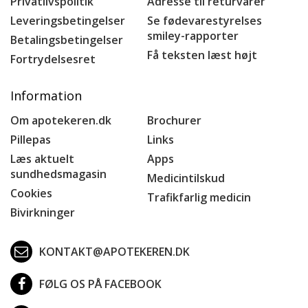
Privatlivspolitik
Adresse til returvarer
Leveringsbetingelser
Se fødevarestyrelses
smiley-rapporter
Betalingsbetingelser
Få teksten læst højt
Fortrydelsesret
Information
Om apotekeren.dk
Brochurer
Pillepas
Links
Læs aktuelt
Apps
sundhedsmagasin
Medicintilskud
Cookies
Trafikfarlig medicin
Bivirkninger
KONTAKT@APOTEKEREN.DK
FØLG OS PÅ FACEBOOK