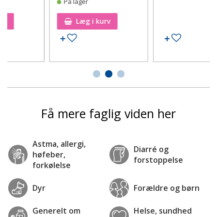
Varen er desværre ikke
på lager
Læg i kurv
Tilføj til ønskeseddel
Tilføj til ønskeseddel
Få mere faglig viden her
Astma, allergi,
Diarré og
høfeber,
forstoppelse
forkølelse
Dyr
Forældre og børn
Generelt om
Helse, sundhed