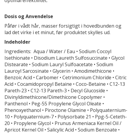
optimal effektivitet.
Dosis og Anvendelse
Påfør i vådt hår, masser forsigtigt i hovedbunden og
lad det virke i et minut, før produktet skylles ud.
Indeholder
Ingredients: Aqua / Water / Eau • Sodium Cocoyl
Isethionate • Disodium Laureth Sulfosuccinate • Glycol
Distearate • Sodium Lauryl Sulfoacetate • Sodium
Lauroyl Sarcosinate • Glycerin • Amodimethicone •
Benzoic Acid • Carbomer • Cetrimonium Chloride • Citric
Acid • Cocamidopropyl Betaine • Coco-Betaine • C12-13
Pareth-23 • C12-13 Pareth-3 • Decyl Glucoside •
Divinyldimethicone/Dimethicone Copolymer •
Panthenol • Peg-55 Propylene Glycol Oleate •
Phenoxyethanol • Piroctone Olamine • Polyquaternium-
10 • Polyquaternium-7 • Polysorbate 21 • Ppg-5-Ceteth-
20 • Propylene Glycol • Prunus Armeniaca Kernel Oil /
Apricot Kernel Oil • Salicylic Acid • Sodium Benzoate •