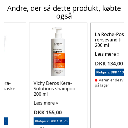
Andre, der så dette produkt, købte
også
Vichy Capital Soleil
Solstift SPF 50+ 9 g
Læs mere »
DKK 144,00
Klubpris: DKK 122,40
På lager
La Roche-Posay 3i1
rensevand til ansigt
200 ml
Læs mere »
DKK 134,00
Klubpris: DKK 113,90