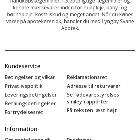
håndkøbslægemidler, receptpligtige lægemidler og
kendte mærkevarer inden for hudpleje, baby- og
børnepleje, kosttilskud og meget andet. Når du køber
varer på apotekeren.dk, handler du med Lyngby Svane
Apotek.
Kundeservice
Betingelser og vilkår
Reklamationsret
Privatlivspolitik
Adresse til returvarer
Leveringsbetingelser
Se fødevarestyrelses
smiley-rapporter
Betalingsbetingelser
Få teksten læst højt
Fortrydelsesret
Information
Om apotekeren.dk
Brochurer