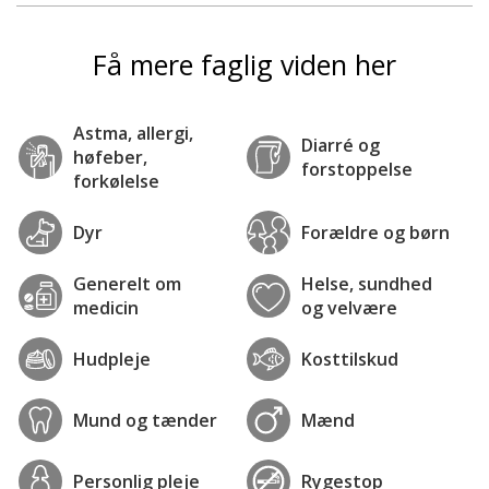
Få mere faglig viden her
Astma, allergi,
Diarré og
høfeber,
forstoppelse
forkølelse
Dyr
Forældre og børn
Generelt om
Helse, sundhed
medicin
og velvære
Hudpleje
Kosttilskud
Mund og tænder
Mænd
Personlig pleje
Rygestop