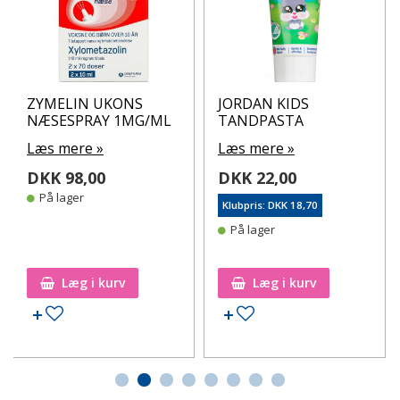
ZYMELIN UKONS
JORDAN KIDS
NÆSESPRAY 1MG/ML
TANDPASTA
Læs mere »
Læs mere »
DKK 98,00
DKK 22,00
På lager
Klubpris: DKK 18,70
På lager
Læg i kurv
Læg i kurv
Tilføj til ønskeseddel
Tilføj til ønskeseddel