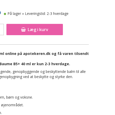
På lager
» Leveringstid: 2-3 hverdage
Læg i kurv
l online på apotekeren.dk og få varen tilsendt
 Baume B5+ 40 ml er kun 2-3 hverdage.
gende, genopbyggende og beskyttende balm til alle
 genopbygning ved at beskytte og styrke den.
ørn, børn og voksne.
å øjenområdet.
n.