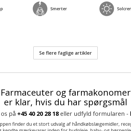
op
Smerter
Solcre
Se flere faglige artikler
Farmaceuter og farmakonomer
er klar, hvis du har spørgsmål
 os på
+45 40 20 28 18
eller udfyld formularen -
ppen finder du et stort udvalg af håndkøbslægemidler, recep
 kendte mærkevarer inden for hudpleje, baby- og børneplej