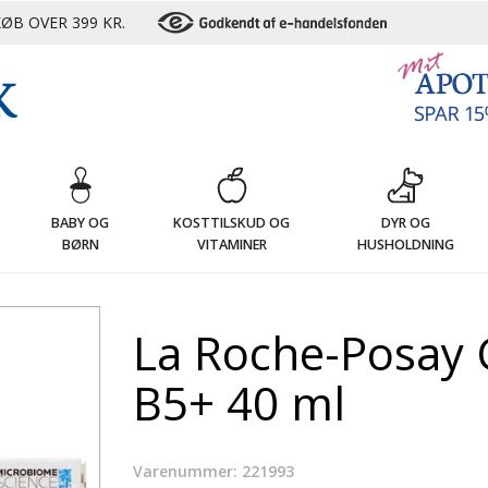
ØB OVER 399 KR.
G
BABY OG
KOSTTILSKUD OG
DYR OG
BØRN
VITAMINER
HUSHOLDNING
La Roche-Posay 
B5+ 40 ml
Varenummer: 221993