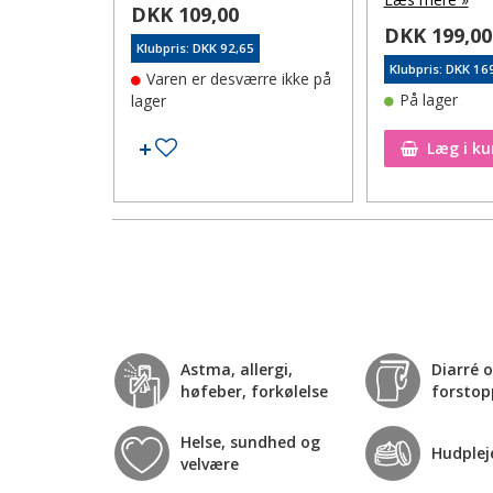
DKK 109,00
DKK 199,00
Klubpris: DKK 92,65
10
Klubpris: DKK 16
Varen er desværre ikke på
På lager
lager
Tilføj til ønskeseddel
Tilføj til ønskeseddel
Læg i ku
Astma, allergi,
Diarré 
høfeber, forkølelse
forstop
Helse, sundhed og
Hudplej
velvære