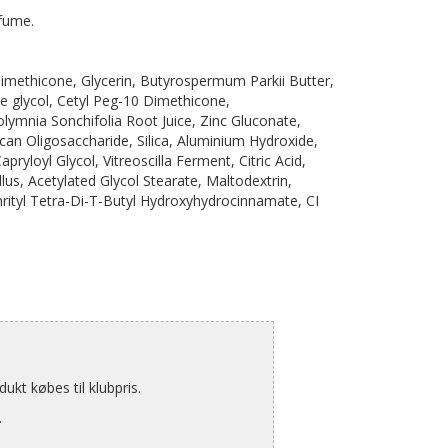
rfume.
imethicone, Glycerin, Butyrospermum Parkii Butter,
e glycol, Cetyl Peg-10 Dimethicone,
Polymnia Sonchifolia Root Juice, Zinc Gluconate,
n Oligosaccharide, Silica, Aluminium Hydroxide,
yloyl Glycol, Vitreoscilla Ferment, Citric Acid,
us, Acetylated Glycol Stearate, Maltodextrin,
hrityl Tetra-Di-T-Butyl Hydroxyhydrocinnamate, CI
kt købes til klubpris.
.