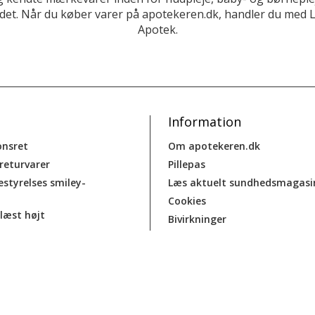
et. Når du køber varer på apotekeren.dk, handler du med 
Apotek.
Information
onsret
Om apotekeren.dk
 returvarer
Pillepas
estyrelses smiley-
Læs aktuelt sundhedsmagasi
Cookies
læst højt
Bivirkninger