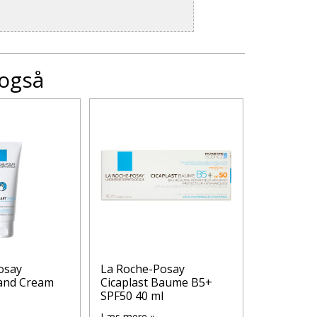
 også
osay
La Roche-Posay
CERAVE B
Hand Cream
Cicaplast Baume B5+
CONTROL
SPF50 40 ml
Læs mere 
Læs mere »