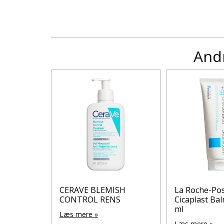
Andr
y
CERAVE BLEMISH
La Roche-Po
me B5+
CONTROL RENS
Cicaplast Ba
ml
Læs mere »
Læs mere »