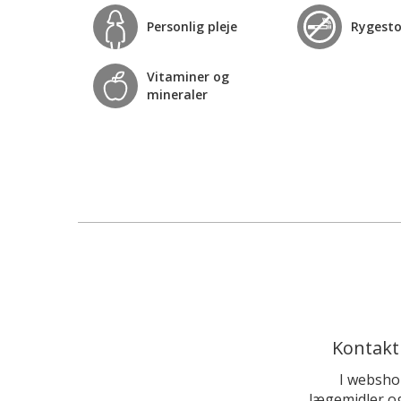
Personlig pleje
Rygest
Vitaminer og
mineraler
Kontakt
I websho
lægemidler og