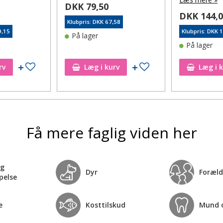
DKK 79,50
DKK 144,
Klubpris: DKK 67,58
9,15
Klubpris: DKK 
På lager
På lager
Tilføj til ønskeseddel
Tilføj til ønskeseddel
rv
Læg i kurv
Læg i 
Få mere faglig viden her
og
Dyr
Foræld
pelse
e
Kosttilskud
Mund 