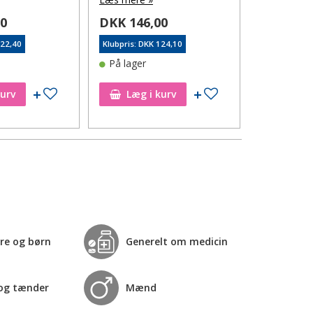
DKK 109
00
DKK 146,00
Klubpris: DK
122,40
Klubpris: DKK 124,10
Varen er 
På lager
lager
Tilføj til ønskeseddel
Tilføj til ønskeseddel
Tilfø
kurv
Læg i kurv
re og børn
Generelt om medicin
og tænder
Mænd