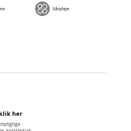
me
Sårpleje
klik her
tpligtige
e, kosttilskud