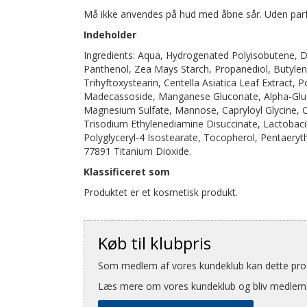
Må ikke anvendes på hud med åbne sår. Uden pa
Indeholder
Ingredients: Aqua, Hydrogenated Polyisobutene, D
Panthenol, Zea Mays Starch, Propanediol, Butylen
Trihyftoxystearin, Centella Asiatica Leaf Extract, 
Madecassoside, Manganese Gluconate, Alpha-Gluca
Magnesium Sulfate, Mannose, Capryloyl Glycine, Capr
Trisodium Ethylenediamine Disuccinate, Lactobacill
Polyglyceryl-4 Isostearate, Tocopherol, Pentaeryt
77891 Titanium Dioxide.
Klassificeret som
Produktet er et kosmetisk produkt.
Køb til klubpris
Som medlem af vores kundeklub kan dette produ
Læs mere om vores kundeklub og bliv medlem