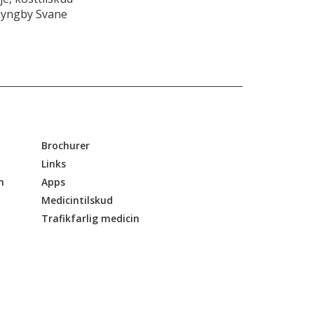
Lyngby Svane
Brochurer
Links
n
Apps
Medicintilskud
Trafikfarlig medicin