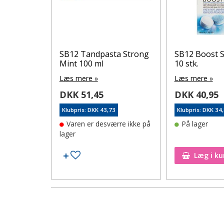
 ml
SB12 Tandpasta Strong
SB12 Boost S
Mint 100 ml
10 stk.
Læs mere »
Læs mere »
DKK 51,45
DKK 40,95
1
Klubpris: DKK 43,73
Klubpris: DKK 34
Varen er desværre ikke på
På lager
lager
Tilføj til ønskeseddel
Tilføj til ønskeseddel
Læg i ku