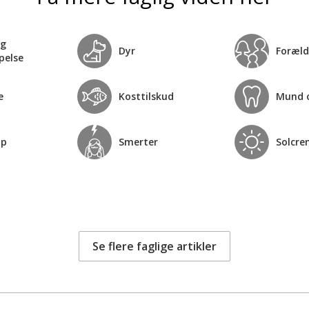
og
Dyr
Foræld
pelse
e
Kosttilskud
Mund 
op
Smerter
Solcre
Se flere faglige artikler