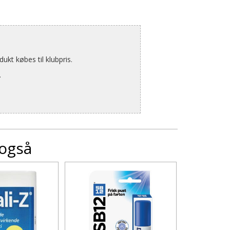
kt købes til klubpris.
.
 også