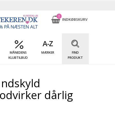
0
INDKØBSKURV
MÅNEDENS
MÆRKER
FIND
KLUBTILBUD
PRODUKT
undskyld
dvirker dårlig