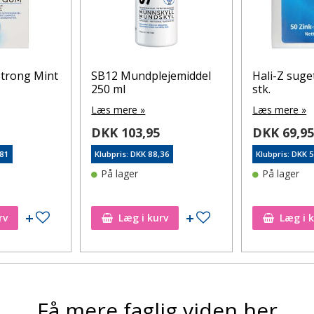
trong Mint
SB12 Mundplejemiddel
Hali-Z suge
250 ml
stk.
Læs mere »
Læs mere »
DKK 103,95
DKK 69,9
,81
Klubpris: DKK 88,36
Klubpris: DKK 
På lager
På lager
Tilføj til ønskeseddel
Tilføj til ønskeseddel
rv
Læg i kurv
Læg i 
Få mere faglig viden her