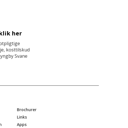
klik her
tpligtige
e, kosttilskud
Lyngby Svane
Brochurer
Links
n
Apps