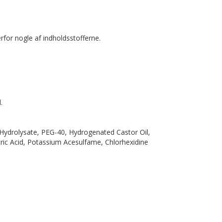
for nogle af indholdsstofferne.
.
 Hydrolysate, PEG-40, Hydrogenated Castor Oil,
tric Acid, Potassium Acesulfame, Chlorhexidine