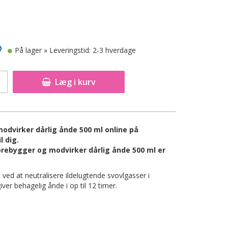
På lager
» Leveringstid: 2-3 hverdage
Læg i kurv
dvirker dårlig ånde 500 ml online på
l dig.
rebygger og modvirker dårlig ånde 500 ml er
ved at neutralisere ildelugtende svovlgasser i
er behagelig ånde i op til 12 timer.