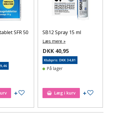
tablet SFR 50
SB12 Spray 15 ml
SB12 Tan
Mint 100 
Læs mere »
Læs mere 
DKK 40,95
5
DKK 51,
Klubpris: DKK 34,81
59,46
Klubpris: DK
På lager
Varen er 
lager
Tilføj til ønskeseddel
Tilføj til ønskeseddel
Tilfø
kurv
Læg i kurv