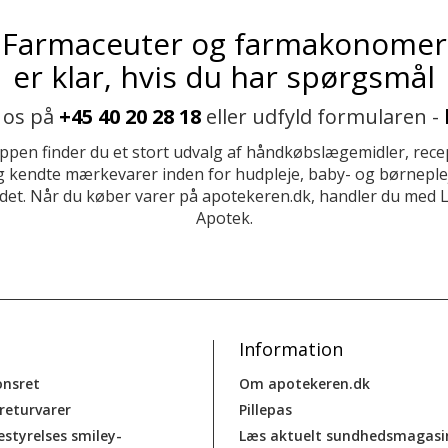
Farmaceuter og farmakonomer
er klar, hvis du har spørgsmål
 os på
+45 40 20 28 18
eller udfyld formularen -
ppen finder du et stort udvalg af håndkøbslægemidler, recep
 kendte mærkevarer inden for hudpleje, baby- og børneplej
et. Når du køber varer på apotekeren.dk, handler du med 
Apotek.
Information
onsret
Om apotekeren.dk
 returvarer
Pillepas
estyrelses smiley-
Læs aktuelt sundhedsmagasi