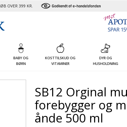
ØB OVER 399 KR.
G
BABY OG
KOSTTILSKUD OG
DYR OG
BØRN
VITAMINER
HUSHOLDNING
SB12 Orginal m
forebygger og mo
ånde 500 ml