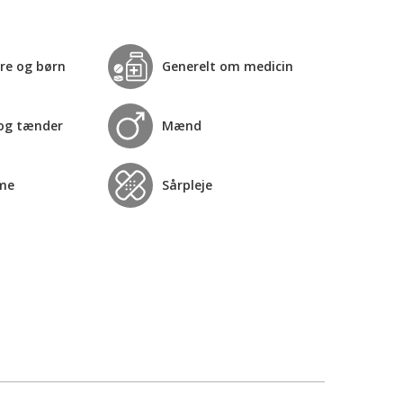
re og børn
Generelt om medicin
og tænder
Mænd
me
Sårpleje