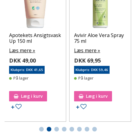
Apotekets Ansigtsvask
Avivir Aloe Vera Spray
Up 150 ml
75 ml
Læs mere »
Læs mere »
DKK 49,00
DKK 69,95
Klubpris: DKK 41,65
Klubpris: DKK 59,46
På lager
På lager
Læg i kurv
Læg i kurv
Tilføj til ønskeseddel
Tilføj til ønskeseddel