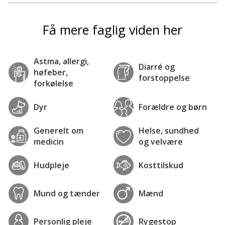
Få mere faglig viden her
Astma, allergi,
Diarré og
høfeber,
forstoppelse
forkølelse
Dyr
Forældre og børn
Generelt om
Helse, sundhed
medicin
og velvære
Hudpleje
Kosttilskud
Mund og tænder
Mænd
Personlig pleje
Rygestop