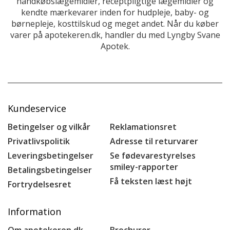
håndkøbslægemidler, receptpligtige lægemidler og
kendte mærkevarer inden for hudpleje, baby- og
børnepleje, kosttilskud og meget andet. Når du køber
varer på apotekeren.dk, handler du med Lyngby Svane
Apotek.
Kundeservice
Betingelser og vilkår
Reklamationsret
Privatlivspolitik
Adresse til returvarer
Leveringsbetingelser
Se fødevarestyrelses
smiley-rapporter
Betalingsbetingelser
Få teksten læst højt
Fortrydelsesret
Information
Om apotekeren.dk
Brochurer