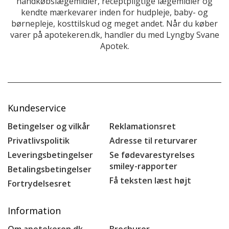
håndkøbslægemidler, receptpligtige lægemidler og
kendte mærkevarer inden for hudpleje, baby- og
børnepleje, kosttilskud og meget andet. Når du køber
varer på apotekeren.dk, handler du med Lyngby Svane
Apotek.
Kundeservice
Betingelser og vilkår
Reklamationsret
Privatlivspolitik
Adresse til returvarer
Leveringsbetingelser
Se fødevarestyrelses
smiley-rapporter
Betalingsbetingelser
Få teksten læst højt
Fortrydelsesret
Information
Om apotekeren.dk
Brochurer