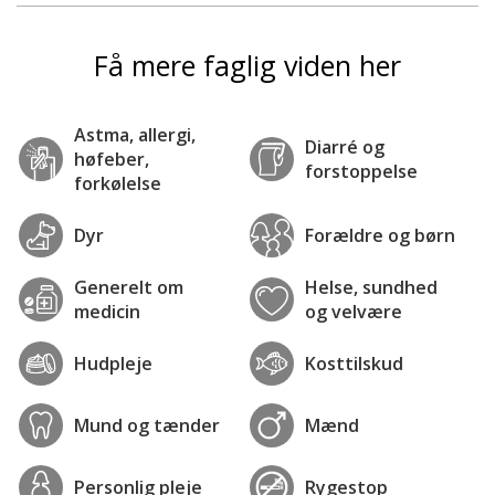
Få mere faglig viden her
Astma, allergi,
Diarré og
høfeber,
forstoppelse
forkølelse
Dyr
Forældre og børn
Generelt om
Helse, sundhed
medicin
og velvære
Hudpleje
Kosttilskud
Mund og tænder
Mænd
Personlig pleje
Rygestop