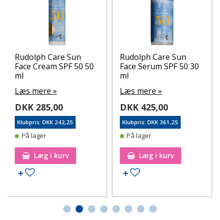
Rudolph Care Sun
Rudolph Care Sun
Face Cream SPF 50 50
Face Serum SPF 50 30
ml
ml
Læs mere »
Læs mere »
DKK 285,00
DKK 425,00
Klubpris: DKK 242,25
Klubpris: DKK 361,25
På lager
På lager
Læg i kurv
Læg i kurv
Tilføj til ønskeseddel
Tilføj til ønskeseddel