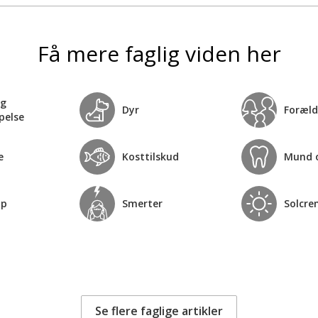
Få mere faglig viden her
og
Dyr
Foræld
pelse
e
Kosttilskud
Mund 
op
Smerter
Solcre
Se flere faglige artikler