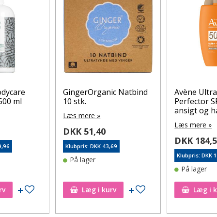
odycare
GingerOrganic Natbind
Avène Ultra
500 ml
10 stk.
Perfector S
ansigt og h
Læs mere »
Læs mere »
DKK 51,40
DKK 184,
9,96
Klubpris: DKK 43,69
Klubpris: DKK 
På lager
På lager
Tilføj til ønskeseddel
Tilføj til ønskeseddel
rv
Læg i kurv
Læg i 