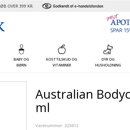
ØB OVER 399 KR.
G
BABY OG
KOSTTILSKUD OG
DYR OG
BØRN
VITAMINER
HUSHOLDNING
Australian Bodyc
ml
Varenummer: 225612