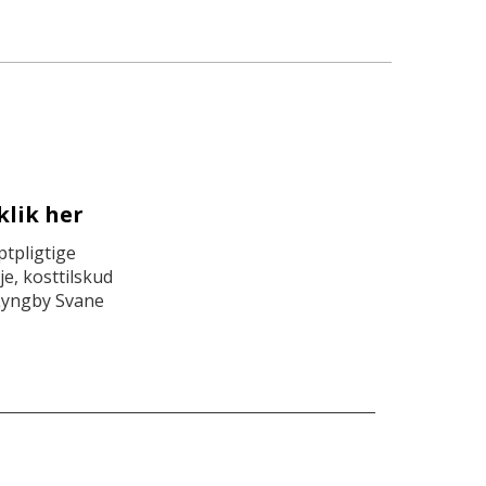
klik her
tpligtige
e, kosttilskud
Lyngby Svane