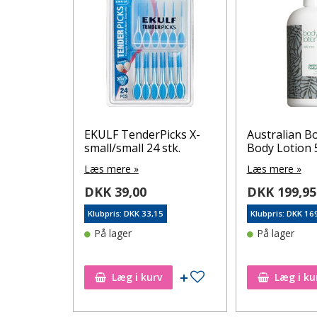
dycare
EKULF TenderPicks X-
Australian B
0 ml
small/small 24 stk.
Body Lotion 
Læs mere »
Læs mere »
DKK 39,00
DKK 199,95
6
Klubpris: DKK 33,15
Klubpris: DKK 16
På lager
På lager
Tilføj til ønskeseddel
Tilføj til ønskeseddel
Læg i kurv
Læg i ku