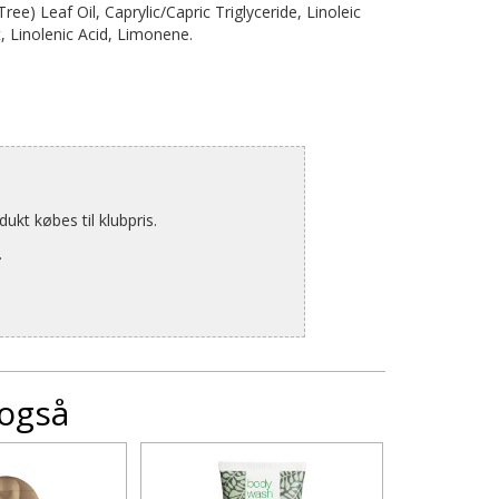
ree) Leaf Oil, Caprylic/Capric Triglyceride, Linoleic
t, Linolenic Acid, Limonene.
kt købes til klubpris.
.
 også