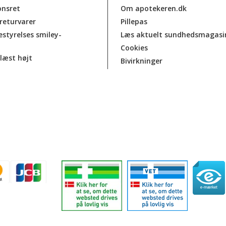
onsret
Om apotekeren.dk
 returvarer
Pillepas
estyrelses smiley-
Læs aktuelt sundhedsmagasi
Cookies
læst højt
Bivirkninger