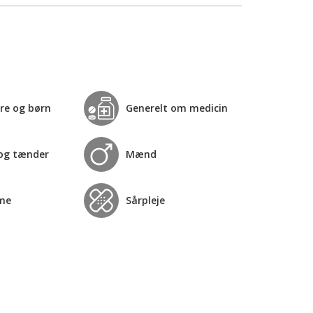
re og børn
Generelt om medicin
og tænder
Mænd
me
Sårpleje