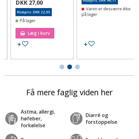
Klubpris: DKK 46,71
DKK 27,00
Varen er desværre ikke
Klubpris: DKK 22,95
på lager
På lager
Læg i kurv
Tilføj til ønskeseddel
Tilføj til ønskeseddel
Få mere faglig viden her
Astma, allergi,
Diarré og
høfeber,
forstoppelse
forkølelse