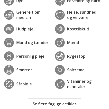
Dyr
Forældre og børn
Generelt om
Helse, sundhed
medicin
og velvære
Hudpleje
Kosttilskud
Mund og tænder
Mænd
Personlig pleje
Rygestop
Smerter
Solcreme
Vitaminer og
Sårpleje
mineraler
Se flere faglige artikler