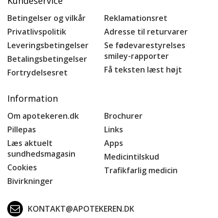
Kundeservice
Betingelser og vilkår
Reklamationsret
Privatlivspolitik
Adresse til returvarer
Leveringsbetingelser
Se fødevarestyrelses
smiley-rapporter
Betalingsbetingelser
Få teksten læst højt
Fortrydelsesret
Information
Om apotekeren.dk
Brochurer
Pillepas
Links
Læs aktuelt
Apps
sundhedsmagasin
Medicintilskud
Cookies
Trafikfarlig medicin
Bivirkninger
KONTAKT@APOTEKEREN.DK