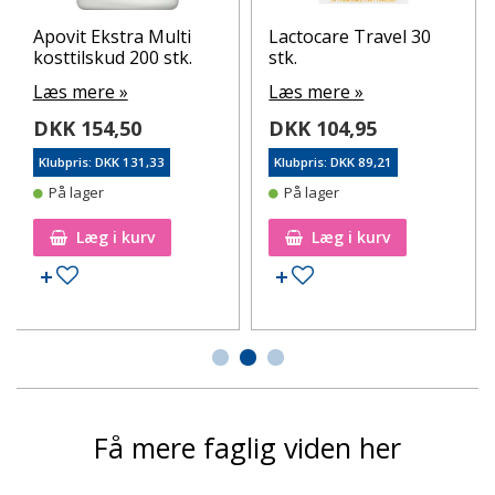
Apovit Ekstra Multi
Lactocare Travel 30
kosttilskud 200 stk.
stk.
Læs mere »
Læs mere »
DKK 154,50
DKK 104,95
Klubpris: DKK 131,33
Klubpris: DKK 89,21
På lager
På lager
Læg i kurv
Læg i kurv
Tilføj til ønskeseddel
Tilføj til ønskeseddel
Få mere faglig viden her