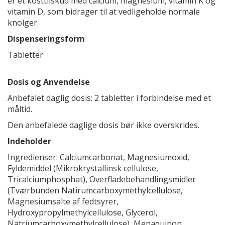
er et kosttilskud med calcium, magnesium, vitamin K og
vitamin D, som bidrager til at vedligeholde normale
knolger.
Dispenseringsform
Tabletter
Dosis og Anvendelse
Anbefalet daglig dosis: 2 tabletter i forbindelse med et
måltid.
Den anbefalede daglige dosis bør ikke overskrides.
Indeholder
Ingredienser: Calciumcarbonat, Magnesiumoxid,
Fyldemiddel (Mikrokrystallinsk cellulose,
Tricalciumphosphat), Overfladebehandlingsmidler
(Tværbunden Natirumcarboxymethylcellulose,
Magnesiumsalte af fedtsyrer,
Hydroxypropylmethylcellulose, Glycerol,
Natriumcarboxymethylcellulose), Menaquinon,