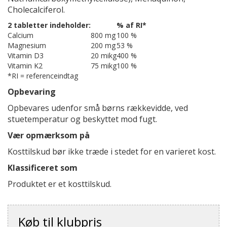
Cholecalciferol.
2 tabletter indeholder:
% af RI*
Calcium
800 mg
100 %
Magnesium
200 mg
53 %
Vitamin D3
20 mikg
400 %
Vitamin K2
75 mikg
100 %
*RI = referenceindtag
Opbevaring
Opbevares udenfor små børns rækkevidde, ved
stuetemperatur og beskyttet mod fugt.
Vær opmærksom på
Kosttilskud bør ikke træde i stedet for en varieret kost.
Klassificeret som
Produktet er et kosttilskud.
Køb til klubpris