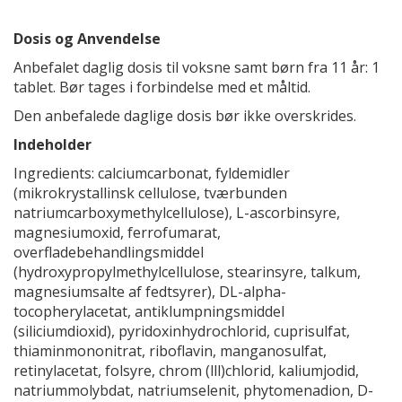
Dosis og Anvendelse
Anbefalet daglig dosis til voksne samt børn fra 11 år: 1
tablet. Bør tages i forbindelse med et måltid.
Den anbefalede daglige dosis bør ikke overskrides.
Indeholder
Ingredients: calciumcarbonat, fyldemidler
(mikrokrystallinsk cellulose, tværbunden
natriumcarboxymethylcellulose), L-ascorbinsyre,
magnesiumoxid, ferrofumarat,
overfladebehandlingsmiddel
(hydroxypropylmethylcellulose, stearinsyre, talkum,
magnesiumsalte af fedtsyrer), DL-alpha-
tocopherylacetat, antiklumpningsmiddel
(siliciumdioxid), pyridoxinhydrochlorid, cuprisulfat,
thiaminmononitrat, riboflavin, manganosulfat,
retinylacetat, folsyre, chrom (lll)chlorid, kaliumjodid,
natriummolybdat, natriumselenit, phytomenadion, D-