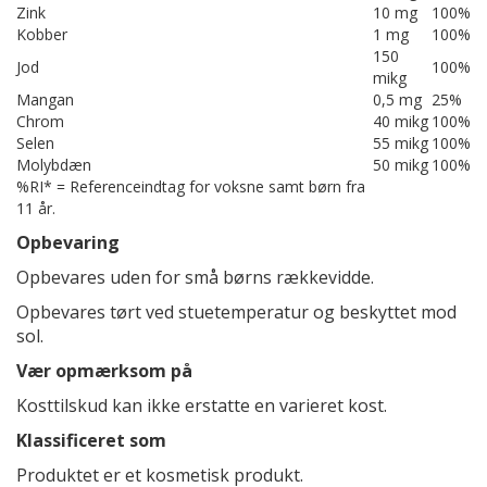
Zink
10 mg
100%
Kobber
1 mg
100%
150
Jod
100%
mikg
Mangan
0,5 mg
25%
Chrom
40 mikg
100%
Selen
55 mikg
100%
Molybdæn
50 mikg
100%
%RI* = Referenceindtag for voksne samt børn fra
11 år.
Opbevaring
Opbevares uden for små børns rækkevidde.
Opbevares tørt ved stuetemperatur og beskyttet mod
sol.
Vær opmærksom på
Kosttilskud kan ikke erstatte en varieret kost.
Klassificeret som
Produktet er et kosmetisk produkt.