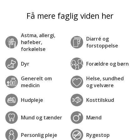
Få mere faglig viden her
Astma, allergi,
Diarré og
høfeber,
forstoppelse
forkølelse
Dyr
Forældre og børn
Generelt om
Helse, sundhed
medicin
og velvære
Hudpleje
Kosttilskud
Mund og tænder
Mænd
Personlig pleje
Rygestop