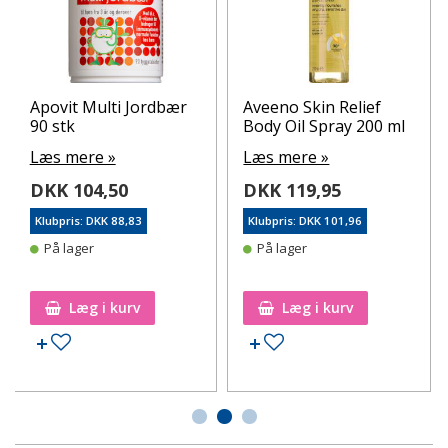
Apovit Multi Jordbær
Aveeno Skin Relief
90 stk
Body Oil Spray 200 ml
Læs mere »
Læs mere »
DKK 104,50
DKK 119,95
Klubpris: DKK 88,83
Klubpris: DKK 101,96
På lager
På lager
Læg i kurv
Læg i kurv
Tilføj til ønskeseddel
Tilføj til ønskeseddel