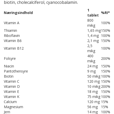
biotin, cholecalciferol, cyanocobalamin.
1
Næringsindhold
%RI*
tablet
800
Vitamin A
100%
mikg
Thiamin
1,65 mg
150%
Riboflavin
1,4 mg
100%
Vitamin B6
2,1 mg
150%
2,5
Vitamin B12
100%
mikg
400
Folsyre
200%
mikg
Niacin
24 mg
150%
Pantothensyre
9 mg
150%
Biotin
50 mikg
100%
Vitamin C
120 mg
150%
Vitamin D
10 mikg
200%
Vitamin E
18 mg
150%
Vitamin K
75 mikg
100%
Calcium
120 mg
15%
Magnesium
56 mg
15%
Jern
14 mg
100%