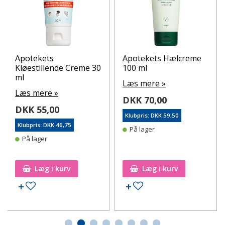
Apotekets
Apotekets Hælcreme
Kløestillende Creme 30
100 ml
ml
Læs mere »
Læs mere »
DKK 70,00
DKK 55,00
Klubpris: DKK 59,50
Klubpris: DKK 46,75
På lager
På lager
Læg i kurv
Læg i kurv
Tilføj til ønskeseddel
Tilføj til ønskeseddel