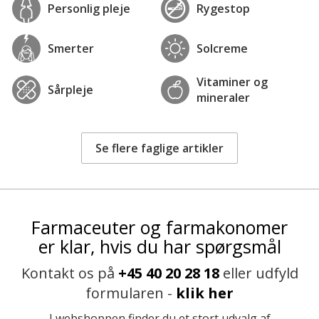
Personlig pleje
Rygestop
Smerter
Solcreme
Vitaminer og
Sårpleje
mineraler
Se flere faglige artikler
Farmaceuter og farmakonomer
er klar, hvis du har spørgsmål
Kontakt os på
+45 40 20 28 18
eller udfyld
formularen -
klik her
I webshoppen finder du et stort udvalg af