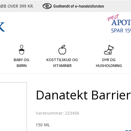
ØB OVER 399 KR.
G
BABY OG
KOSTTILSKUD OG
DYR OG
BØRN
VITAMINER
HUSHOLDNING
Danatekt Barrie
Varenummer: 223456
150 ML