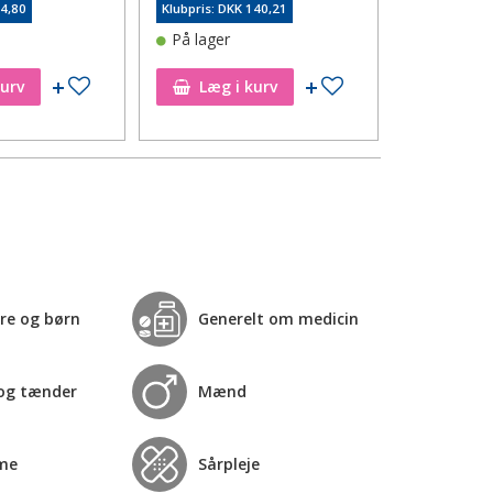
74,80
Klubpris: DKK 140,21
På lager
Tilføj til ønskeseddel
Tilføj til ønskeseddel
kurv
Læg i kurv
Læg i
re og børn
Generelt om medicin
og tænder
Mænd
me
Sårpleje