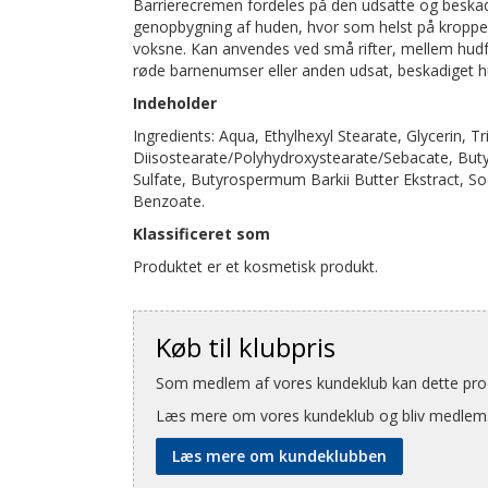
Barrierecremen fordeles på den udsatte og beskad
genopbygning af huden, hvor som helst på kroppen
voksne. Kan anvendes ved små rifter, mellem hudfo
røde barnenumser eller anden udsat, beskadiget 
Indeholder
Ingredients: Aqua, Ethylhexyl Stearate, Glycerin, Tr
Diisostearate/Polyhydroxystearate/Sebacate, But
Sulfate, Butyrospermum Barkii Butter Ekstract, Sod
Benzoate.
Klassificeret som
Produktet er et kosmetisk produkt.
Køb til klubpris
Som medlem af vores kundeklub kan dette produ
Læs mere om vores kundeklub og bliv medlem
Læs mere om kundeklubben