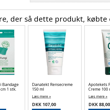
e, der så dette produkt, købte
gi Bandage
Danatekt Rensecreme
Apotekets 
 cm 1 stk.
150 ml
Creme 100 
Læs mere »
Læs mere »
DKK 107,00
DKK 88,0