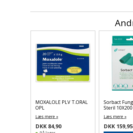
Andr
 Creme
MOXALOLE PLV T.ORAL
Sorbact Fun
OPL
Steril 10X200
Læs mere »
Læs mere »
DKK 84,90
DKK 159,95
På lager