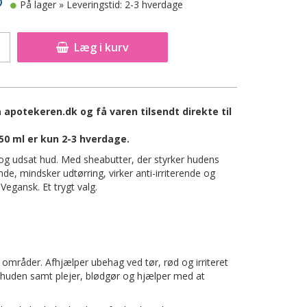
På lager
» Leveringstid: 2-3 hverdage
Læg i kurv
apotekeren.dk og få varen tilsendt direkte til
0 ml er kun 2-3 hverdage.
 og udsat hud. Med sheabutter, der styrker hudens
ende, mindsker udtørring, virker anti-irriterende og
Vegansk. Et trygt valg.
områder. Afhjælper ubehag ved tør, rød og irriteret
 huden samt plejer, blødgør og hjælper med at