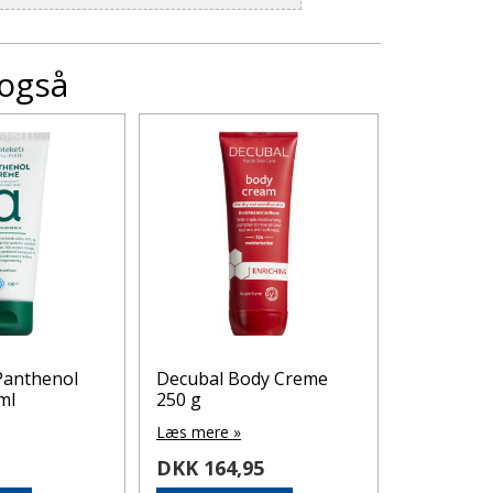
 også
Panthenol
Decubal Body Creme
MOXALOLE
ml
250 g
OPL
Læs mere »
Læs mere 
0
DKK 164,95
DKK 84,
På lager