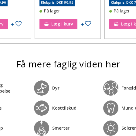
5,96
Klubpris: DKK 90,95
Klubpris: DKK 
På lager
På lager
Tilføj til ønskeseddel
Tilføj til ønskeseddel
rv
Læg i kurv
Læg i 
Få mere faglig viden her
og
Dyr
Foræld
pelse
e
Kosttilskud
Mund 
op
Smerter
Solcre