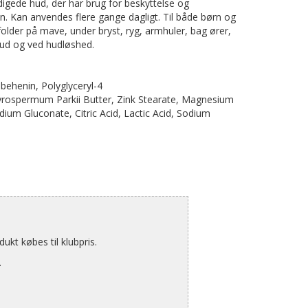
igede hud, der har brug for beskyttelse og
. Kan anvendes flere gange dagligt. Til både børn og
lder på mave, under bryst, ryg, armhuler, bag ører,
hud og ved hudløshed.
ibehenin, Polyglyceryl-4
yrospermum Parkii Butter, Zink Stearate, Magnesium
ium Gluconate, Citric Acid, Lactic Acid, Sodium
kt købes til klubpris.
.