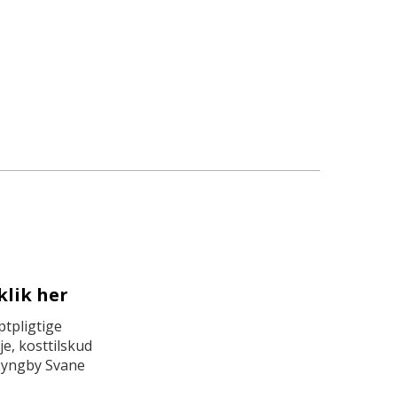
klik her
tpligtige
e, kosttilskud
Lyngby Svane