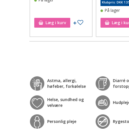
21
Klubpris: DKK 13
På lager
Tilføj til ønskeseddel
Tilføj til ønskeseddel
Læg i kurv
Læg i ku
Astma, allergi,
Diarré 
høfeber, forkølelse
forstop
Helse, sundhed og
Hudplej
velvære
Personlig pleje
Rygest