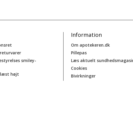
Information
onsret
Om apotekeren.dk
 returvarer
Pillepas
estyrelses smiley-
Læs aktuelt sundhedsmagasi
Cookies
læst højt
Bivirkninger