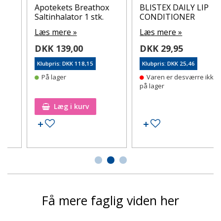
Apotekets Breathox
BLISTEX DAILY LIP
Saltinhalator 1 stk.
CONDITIONER
Læs mere »
Læs mere »
DKK 139,00
DKK 29,95
Klubpris: DKK 118,15
Klubpris: DKK 25,46
På lager
Varen er desværre ikke
på lager
Læg i kurv
Tilføj til ønskeseddel
Tilføj til ønskeseddel
Få mere faglig viden her